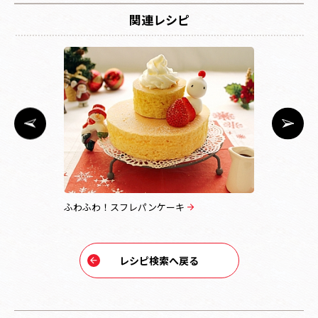
関連レシピ
ー
ふわふわ！スフレパンケーキ
スノードー
レシピ検索へ戻る