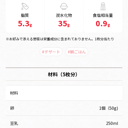
脂質
炭水化物
食塩相当量
5.3
35
0.9
g
g
g
※お好みで添える野菜は栄養成分に含まれておりません。1枚分当たり
#デザート
#朝ごはん
材料（5枚分）
材料
卵
1個（50g)
豆乳
250ml