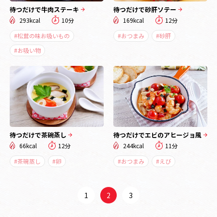
待つだけで牛肉ステーキ
待つだけで砂肝ソテー
293kcal
10分
169kcal
12分
#松茸の味お吸いもの
#おつまみ
#砂肝
#お吸い物
待つだけで茶碗蒸し
待つだけでエビのアヒージョ風
66kcal
12分
244kcal
11分
#茶碗蒸し
#卵
#おつまみ
#えび
1
2
3