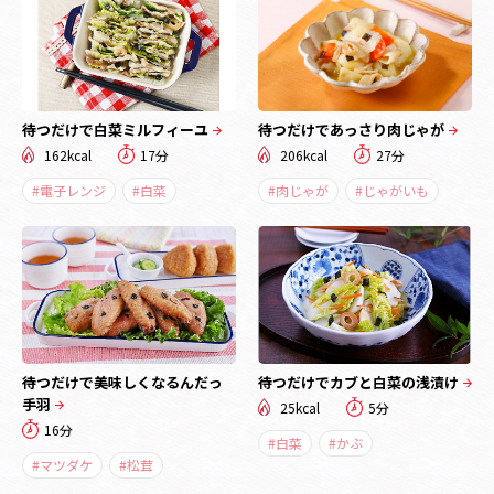
待つだけで白菜ミルフィーユ
待つだけであっさり肉じゃが
162kcal
17分
206kcal
27分
#電子レンジ
#白菜
#肉じゃが
#じゃがいも
待つだけで美味しくなるんだっ
待つだけでカブと白菜の浅漬け
手羽
25kcal
5分
16分
#白菜
#かぶ
#マツダケ
#松茸