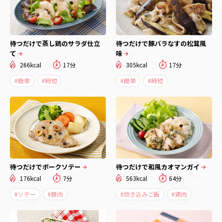
待つだけで蒸し鶏のサラダ仕立
待つだけで豚バラなすの松茸風
て
味
266kcal
17分
305kcal
17分
#簡単
#時短
#簡単
#時短
待つだけでポークソテー
待つだけで和風カオマンガイ
176kcal
7分
563kcal
64分
#ソテー
#豚肉
#炊き込みご飯
#鶏肉