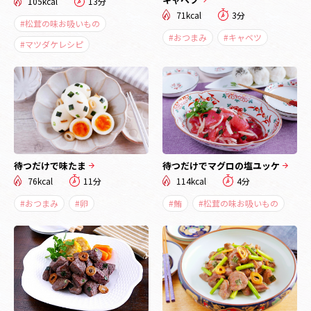
105kcal
13分
71kcal
3分
#松茸の味お吸いもの
#おつまみ
#キャベツ
#マツダケレシピ
待つだけで味たま
待つだけでマグロの塩ユッケ
76kcal
11分
114kcal
4分
#おつまみ
#卵
#鮪
#松茸の味お吸いもの