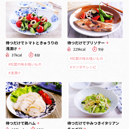
待つだけでトマトときゅうりの
待つだけでブリソテー
浅漬け
229kcal
9分
37kcal
6分
#松茸の味お吸いもの
#松茸の味お吸いもの
#マツダケレシピ
#浅漬け
待つだけで鶏ハム
待つだけでやみつきイタリアン
キャベツ