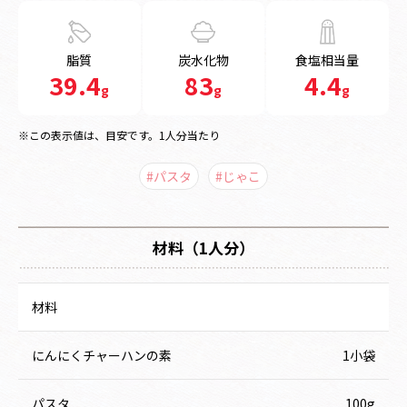
脂質
炭水化物
食塩相当量
39.4
83
4.4
g
g
g
※この表示値は、目安です。1人分当たり
#パスタ
#じゃこ
材料（1人分）
材料
にんにくチャーハンの素
1小袋
パスタ
100g