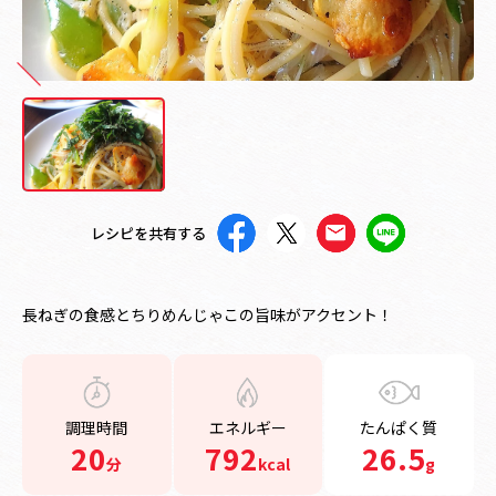
レシピを共有する
長ねぎの食感とちりめんじゃこの旨味がアクセント！
調理時間
エネルギー
たんぱく質
20
792
26.5
分
kcal
g