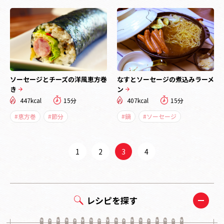
ソーセージとチーズの洋風恵方巻
なすとソーセージの煮込みラーメ
き
ン
447kcal
15分
407kcal
15分
#恵方巻
#節分
#鍋
#ソーセージ
1
2
3
4
レシピを探す