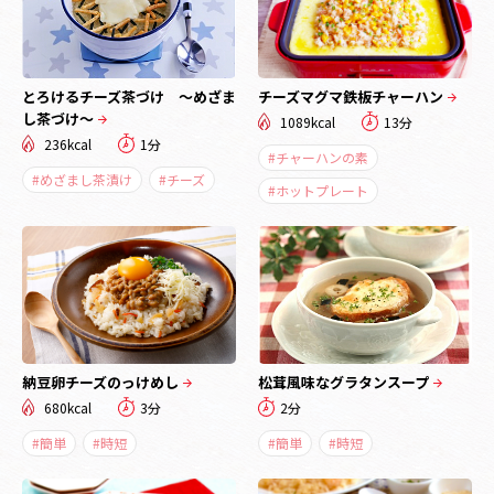
とろけるチーズ茶づけ ～めざま
チーズマグマ鉄板チャーハン
し茶づけ～
1089kcal
13分
236kcal
1分
#チャーハンの素
#めざまし茶漬け
#チーズ
#ホットプレート
納豆卵チーズのっけめし
松茸風味なグラタンスープ
680kcal
3分
2分
#簡単
#時短
#簡単
#時短