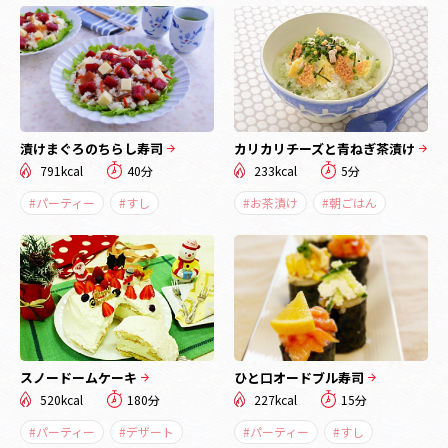
漬けまぐろのちらし寿司
カリカリチーズと青ねぎ茶漬け
791kcal
40分
233kcal
5分
#パーティー
#すし
#お茶漬け
#朝ごはん
スノードームケーキ
ひと口オードブル寿司
520kcal
180分
227kcal
15分
#パーティー
#デザート
#パーティー
#すし