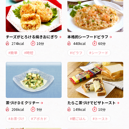
チーズがとろける焼きおにぎり
本格的シーフードピラフ
274kcal
10分
440kcal
60分
#簡単
#時短
#ピラフ
#シーフード
茶づけＤＥクリチー
たらこ茶づけでピザトースト
206kcal
9分
149kcal
10分
#お茶づけ
#アボカド
#朝ごはん
#トースト