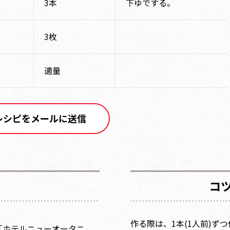
3本
下ゆでする。
3枚
適量
レシピをメールに送信
コ
作る際は、1本(1人前)ず
「ホテルニューオータニ