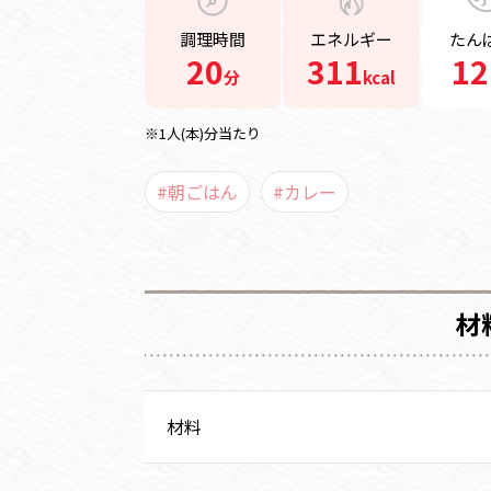
調理時間
エネルギー
たん
20
311
12
分
kcal
※1人(本)分当たり
#朝ごはん
#カレー
材
材料