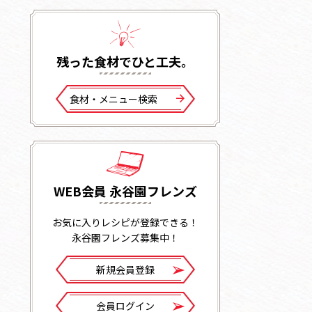
残った⾷材でひと⼯夫。
⾷材・メニュー検索
WEB会員 永谷園フレンズ
お気に入りレシピが登録できる！
永谷園フレンズ募集中！
新規会員登録
会員ログイン