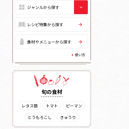
レシピ特集から探す
食材やメニューから探す
使い方
旬の⾷材
レタス類
トマト
ピーマン
とうもろこし
きゅうり