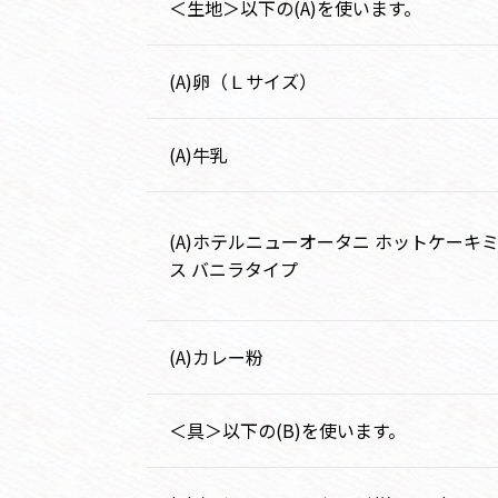
＜生地＞以下の(A)を使います。
(A)卵（Ｌサイズ）
(A)牛乳
(A)ホテルニューオータニ ホットケーキ
ス バニラタイプ
(A)カレー粉
＜具＞以下の(B)を使います。