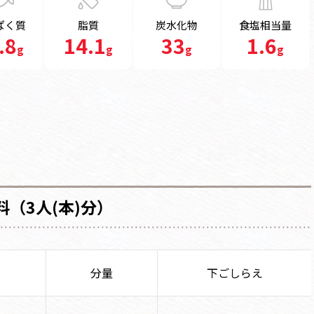
ぱく質
脂質
炭水化物
食塩相当量
.8
14.1
33
1.6
g
g
g
g
料（3人(本)分）
分量
下ごしらえ