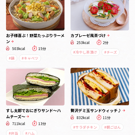
お子様喜ぶ！野菜たっぷりラーメ
カプレーゼ風茶づけ
ン
253kcal
2分
503kcal
15分
#冷やし茶漬け
#チーズ
#鍋
#キャベツ
すし太郎でおにぎりサンド～ハ
贅沢デミ玉サンドウィッチ♪
ムチーズ～
832kcal
11分
711kcal
13分
#サラダチキン
#朝ごはん
#弁当
#ハム