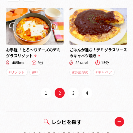
お手軽 ！とろ～りチーズのデミ
ごはんが進む！デミグラスソース
グラスリゾット
のキャベツ焼き
485kcal
9分
334kcal
15分
#リゾット
#卵
#野菜炒め
#キャベツ
1
2
3
4
レシピを探す