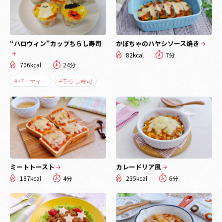
“ハロウィン”カップちらし寿司
かぼちゃのハヤシソース焼き
82kcal
7分
706kcal
24分
#パーティー
#ちらし寿司
ミートトースト
カレードリア風
187kcal
4分
235kcal
6分