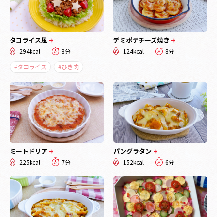
タコライス風
デミポテチーズ焼き
294kcal
8分
124kcal
8分
#タコライス
#ひき肉
ミートドリア
パングラタン
225kcal
7分
152kcal
6分