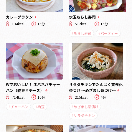
カレーグラタン
水玉ちらし寿司
134kcal
16分
512kcal
15分
#ちらし寿司
#パーティー
Wでおいしい！ ネバネバチャー
サラダチキンでたんぱく質強化
ハン（納豆×チーズ）
茶づけ ～めざまし茶づけ～
714kcal
10分
215kcal
4分
#チャーハン
#納豆
#めざまし茶漬け
#サラダチキン