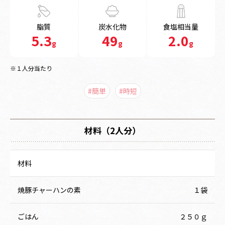
脂質
炭水化物
食塩相当量
5.3
49
2.0
g
g
g
※１人分当たり
#簡単
#時短
材料（2人分）
材料
焼豚チャーハンの素
１袋
ごはん
２５０ｇ