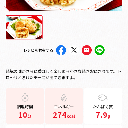
レシピを共有する
焼豚の味がさらに香ばしく楽しめる小さな焼きおにぎりです。ト
ロ～リとろけたチーズが出てきますよ。
調理時間
エネルギー
たんぱく質
10
274
7.9
分
kcal
g