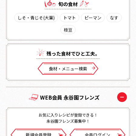
旬の⾷材
しそ・青じそ(大葉)
トマト
ピーマン
なす
枝豆
残った⾷材でひと⼯夫。
⾷材・メニュー検索
WEB会員 永谷園フレンズ
お気に入りレシピが登録できる！
永谷園フレンズ募集中！
新規会員登録
会員ログイン