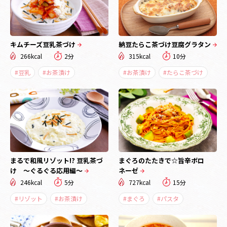
キムチーズ豆乳茶づけ
納豆たらこ茶づけ豆腐グラタン
266kcal
2分
315kcal
10分
#豆乳
#お茶漬け
#お茶漬け
#たらこ茶づけ
まるで和風リゾット!? 豆乳茶づ
まぐろのたたきで☆旨辛ボロ
け ～ぐるぐる応用編～
ネーゼ
246kcal
5分
727kcal
15分
#リゾット
#お茶漬け
#まぐろ
#パスタ