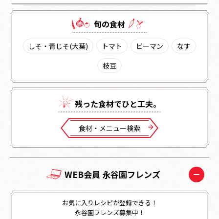
旬の⾷材
しそ・青じそ(大葉)
トマト
ピーマン
なす
枝豆
残った⾷材でひと⼯夫。
⾷材・メニュー検索
WEB会員 永谷園フレンズ
お気に入りレシピが登録できる！
永谷園フレンズ募集中！