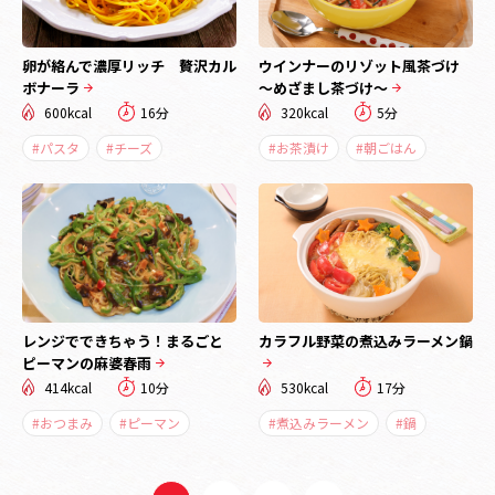
卵が絡んで濃厚リッチ 贅沢カル
ウインナーのリゾット風茶づけ
ボナーラ
～めざまし茶づけ～
600kcal
16分
320kcal
5分
#パスタ
#チーズ
#お茶漬け
#朝ごはん
レンジでできちゃう！まるごと
カラフル野菜の煮込みラーメン鍋
ピーマンの麻婆春雨
414kcal
10分
530kcal
17分
#おつまみ
#ピーマン
#煮込みラーメン
#鍋