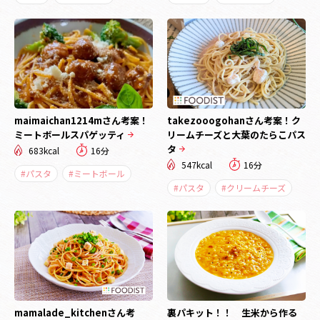
maimaichan1214mさん考案！
takezooogohanさん考案！ク
ミートボールスパゲッティ
リームチーズと大葉のたらこパス
タ
683kcal
16分
547kcal
16分
#パスタ
#ミートボール
#パスタ
#クリームチーズ
mamalade_kitchenさん考
裏パキット！！ 生米から作る