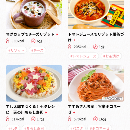
マグカップでチーズリゾット
トマトジュースでリゾット風茶づ
け
309kcal
6分
205kcal
1分
#リゾット
#チーズ
#トマトジュース
#お茶漬け
すし太郎でつくる！七夕レシ
すずめさん考案！旨辛ボロネー
ピ 天の川ちらし寿司
ゼ
614kcal
17分
570kcal
16分
#七夕
#ちらし寿司
#パスタ
#ボロネーゼ