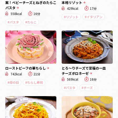
案！ベビーチーズとねぎのたらこ
本格リゾット
パスタ
429kcal
17分
558kcal
16分
#リゾット
#イタリアン
#パスタ
#たらこ
ローストビーフの華ちらし
とろ～りチーズで至福の一皿
チーズボロネーゼ
742kcal
21分
569kcal
16分
#母の日
#ちらし寿司
#パスタ
#チーズ