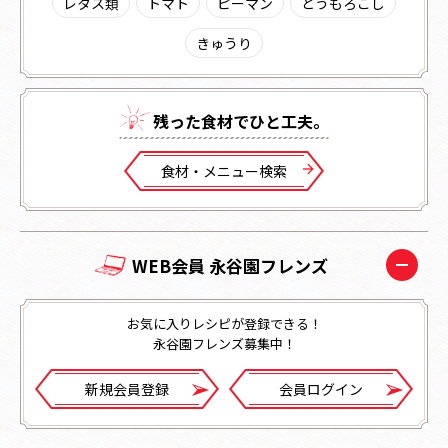
レタス類
トマト
ピーマン
とうもろこし
きゅうり
残った⾷材でひと⼯夫。
⾷材・メニュー検索
WEB会員 永谷園フレンズ
お気に入りレシピが登録できる！
永谷園フレンズ募集中！
新規会員登録
会員ログイン