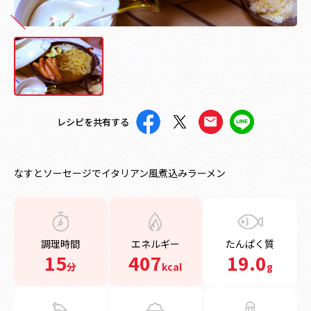
レシピを共有する
なすとソーセージでイタリアン風煮込みラーメン
調理時間
エネルギー
たんぱく質
15
407
19.0
分
kcal
g