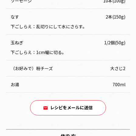
ソーセージ
10本(100g)
なす
2本(150g)
下ごしらえ：乱切りにして水にさらす。
玉ねぎ
1/2個(50g)
下ごしらえ：1cm幅に切る。
（お好みで）粉チーズ
大さじ2
お湯
700ml
レシピをメールに送信