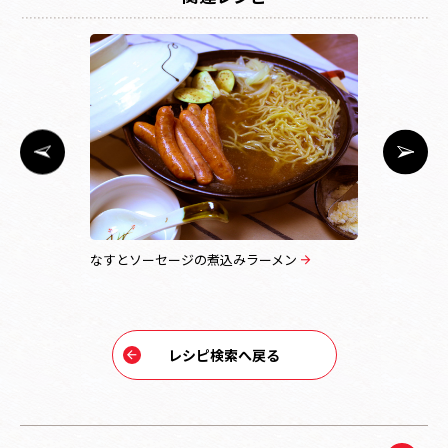
ュー！九条
なすとソーセージの煮込みラーメン
海鮮バター
レシピ検索へ戻る