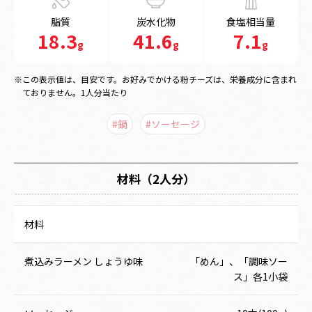
脂質
炭水化物
食塩相当量
18.3
41.6
7.1
g
g
g
※この表示値は、目安です。お好みでかける粉チーズは、栄養成分に含まれ
ておりません。1人分当たり
#鍋
#ソーセージ
材料（2人分）
材料
煮込みラーメン しょうゆ味
「めん」、「調味ソー
ス」各1小袋