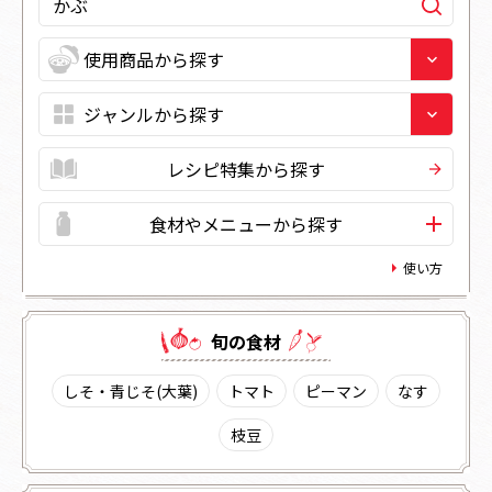
レシピ特集から探す
食材やメニューから探す
使い方
旬の⾷材
しそ・青じそ(大葉)
トマト
ピーマン
なす
枝豆