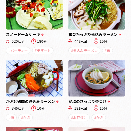
スノードームケーキ
根菜たっぷり煮込みラーメン
520kcal
180分
449kcal
15分
#パーティー
#デザート
#煮込みラーメン
#鍋
かぶと鶏肉の煮込みラーメン
かぶのさっぱり茶づけ
346kcal
10分
181kcal
15分
#鍋
#かぶ
#お茶漬け
#かぶ