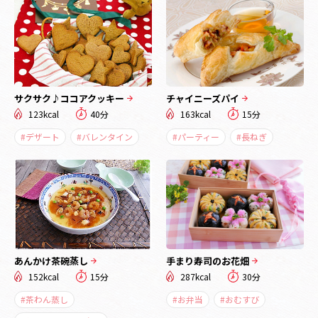
サクサク♪ココアクッキー
チャイニーズパイ
123kcal
40分
163kcal
15分
#デザート
#バレンタイン
#パーティー
#長ねぎ
あんかけ茶碗蒸し
手まり寿司のお花畑
152kcal
15分
287kcal
30分
#茶わん蒸し
#お弁当
#おむすび