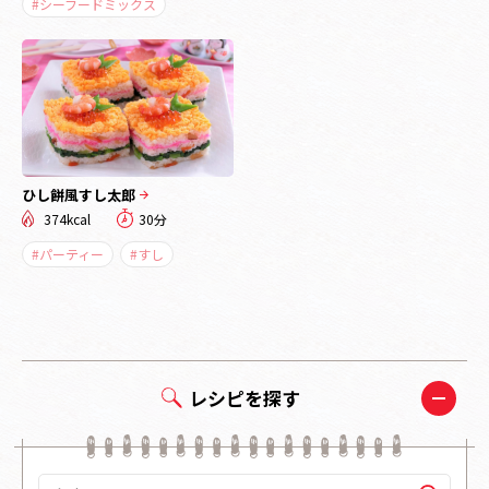
#シーフードミックス
ひし餅風すし太郎
374kcal
30分
#パーティー
#すし
レシピを探す