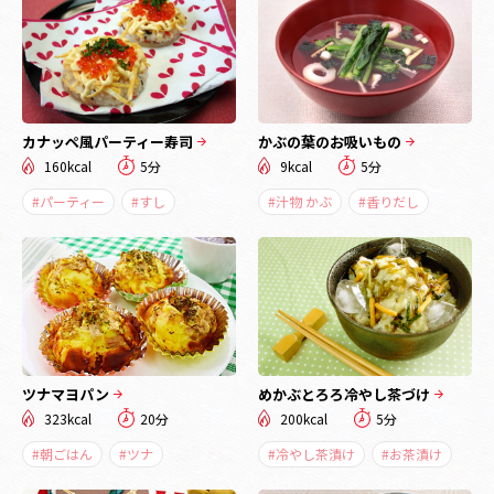
カナッペ風パーティー寿司
かぶの葉のお吸いもの
160kcal
5分
9kcal
5分
#パーティー
#すし
#汁物 かぶ
#香りだし
ツナマヨパン
めかぶとろろ冷やし茶づけ
323kcal
20分
200kcal
5分
#朝ごはん
#ツナ
#冷やし茶漬け
#お茶漬け