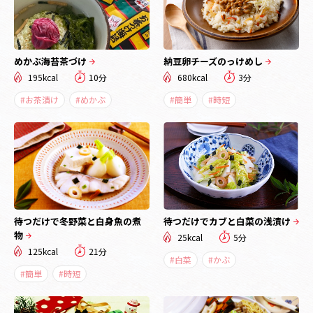
めかぶ海苔茶づけ
納豆卵チーズのっけめし
195kcal
10分
680kcal
3分
#お茶漬け
#めかぶ
#簡単
#時短
待つだけで冬野菜と白身魚の煮
待つだけでカブと白菜の浅漬け
物
25kcal
5分
125kcal
21分
#白菜
#かぶ
#簡単
#時短