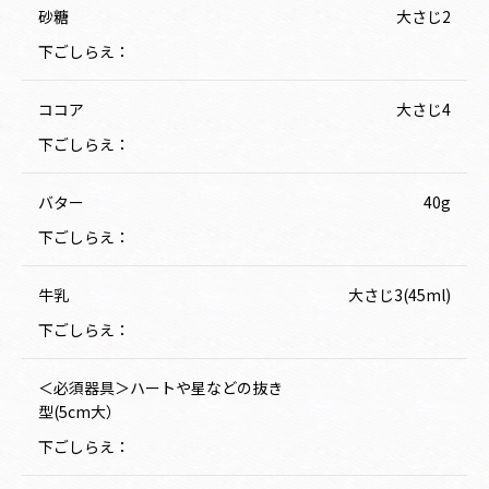
砂糖
大さじ2
下ごしらえ：
ココア
大さじ4
下ごしらえ：
バター
40g
下ごしらえ：
牛乳
大さじ3(45ml)
下ごしらえ：
＜必須器具＞ハートや星などの抜き
型(5cm大）
下ごしらえ：