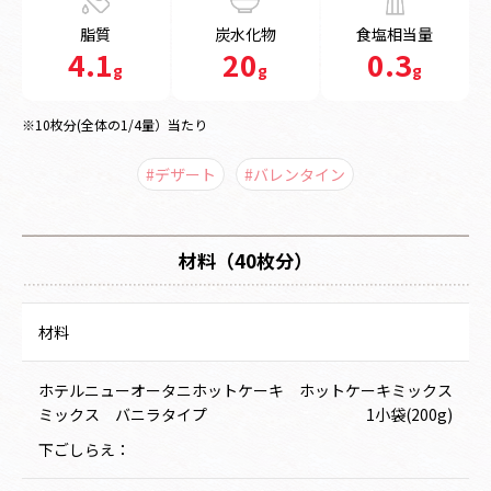
脂質
炭水化物
食塩相当量
4.1
20
0.3
g
g
g
※10枚分(全体の1/4量）当たり
#デザート
#バレンタイン
材料（40枚分）
材料
ホテルニューオータニホットケーキ
ホットケーキミックス
ミックス バニラタイプ
1小袋(200g)
下ごしらえ：