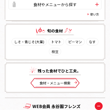
食材やメニューから探す
使い方
旬の⾷材
しそ・青じそ(大葉)
トマト
ピーマン
なす
枝豆
残った⾷材でひと⼯夫。
⾷材・メニュー検索
WEB会員 永谷園フレンズ