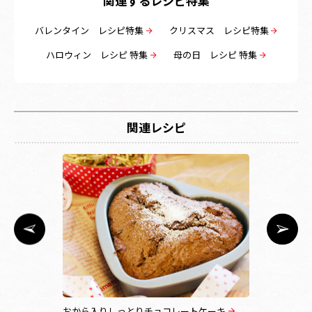
関連するレシピ特集
バレンタイン レシピ特集
クリスマス レシピ特集
ハロウィン レシピ 特集
母の日 レシピ 特集
関連レシピ
ー
おから入りしっとりチョコレートケーキ
ハートの焼