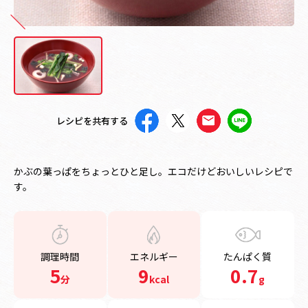
レシピを共有する
かぶの葉っぱをちょっとひと足し。エコだけどおいしいレシピで
す。
調理時間
エネルギー
たんぱく質
5
9
0.7
分
kcal
g