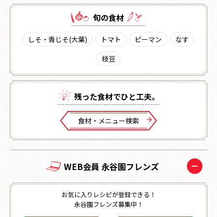
旬の⾷材
しそ・青じそ(大葉)
トマト
ピーマン
なす
枝豆
残った⾷材でひと⼯夫。
⾷材・メニュー検索
WEB会員 永谷園フレンズ
お気に入りレシピが登録できる！
永谷園フレンズ募集中！