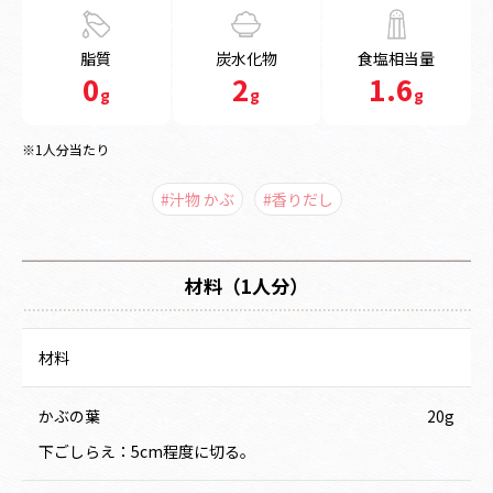
脂質
炭水化物
食塩相当量
0
2
1.6
g
g
g
※1人分当たり
#汁物 かぶ
#香りだし
材料（1人分）
材料
かぶの葉
20g
下ごしらえ：5cm程度に切る。