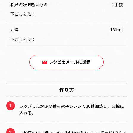
松茸の味お吸いもの
1小袋
下ごしらえ：
お湯
180ml
下ごしらえ：
レシピをメールに送信
作り方
ラップしたかぶの葉を電子レンジで30秒加熱し、お椀に
入れる。
「松茸の味お吸いもの」1小袋を入れて、お湯を注げばで