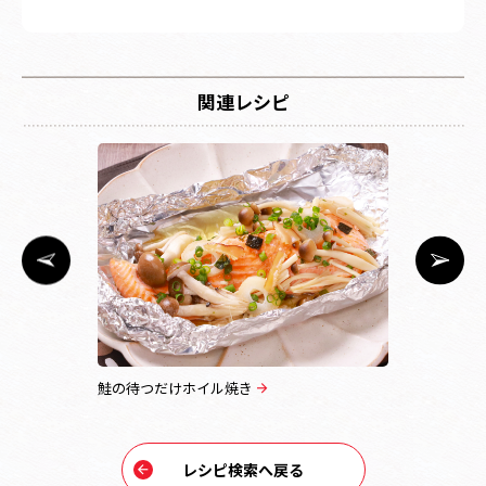
関連レシピ
鮭の待つだけホイル焼き
待つだけで
レシピ検索へ戻る