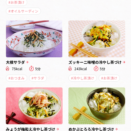
#お茶漬け
#オイルサーディン
大根サラダ
ズッキーニ味噌の冷やし茶づけ
75kcal
5分
243kcal
5分
#おつまみ
#サラダ
#冷やし茶漬け
#お茶漬け
みょうが梅和え冷やし茶づけ
めかぶとろろ冷やし茶づけ