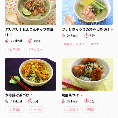
パリパリ！れんこんチップ茶漬
ツナときゅうりの冷やし茶づけ
け
245kcal
5分
203kcal
10分
#冷やし茶漬け
#ツナ
#お茶漬け
#れんこん
かき揚げ茶づけ
鶏唐茶づけ
435kcal
5分
381kcal
5分
#お茶漬け
#かき揚げ
#お茶漬け
#唐揚げ