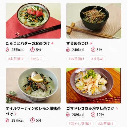
たらことバターのお茶づけ
するめ茶づけ
255kcal
5分
240kcal
5分
#お茶漬け
#たらこ
#お茶漬け
#するめ
オイルサーディンのレモン風味茶
ゴマドレささみ冷やし茶づけ
づけ
289kcal
10分
287kcal
5分
#冷やし茶漬け
#お茶漬け