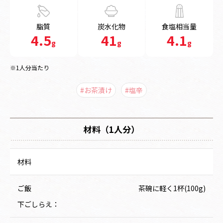
脂質
炭水化物
食塩相当量
4.5
41
4.1
g
g
g
※1人分当たり
#お茶漬け
#塩辛
材料（1人分）
材料
ご飯
茶碗に軽く1杯(100g)
下ごしらえ：