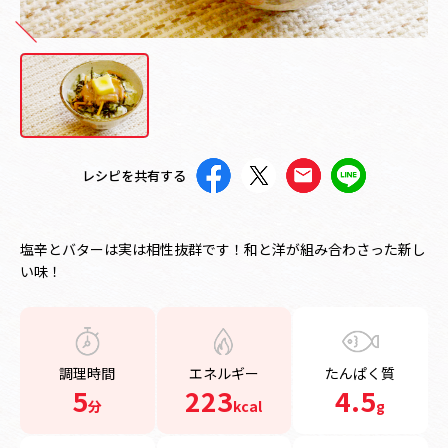
レシピを共有する
塩辛とバターは実は相性抜群です！和と洋が組み合わさった新し
い味！
調理時間
エネルギー
たんぱく質
5
223
4.5
分
kcal
g