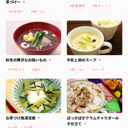
茶づけ～
#麻婆春雨
#電子レンジ
#お茶漬け
#朝ごはん
秋冬の贅沢なお吸いもの
牛乳と卵のスープ
#汁物 タラ
#柚子
#朝ごはん
#スープ
お茶づけ風湯豆腐
ぽっかぽかクラムチャウダーみ
そ仕立て
#汁物
#豆腐