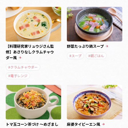
【料理研究家リュウジさん監
野菜たっぷり鶏スープ
修】あさりなしクラムチャウ
#スープ
#朝ごはん
ダー風
#クラムチャウダー
#電子レンジ
トマ玉コーン茶づけ ～めざまし
麻婆タイピーエン風