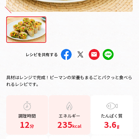
レシピを共有する
具材はレンジで完成！ピーマンの栄養もまるごとパクっと食べら
れるレシピです。
調理時間
エネルギー
たんぱく質
12
235
3.6
分
kcal
g