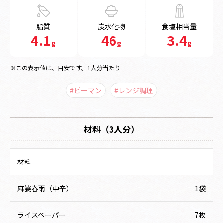
脂質
炭水化物
食塩相当量
4.1
46
3.4
g
g
g
※この表示値は、目安です。1人分当たり
#ピーマン
#レンジ調理
材料（3人分）
材料
麻婆春雨（中辛）
1袋
ライスペーパー
7枚