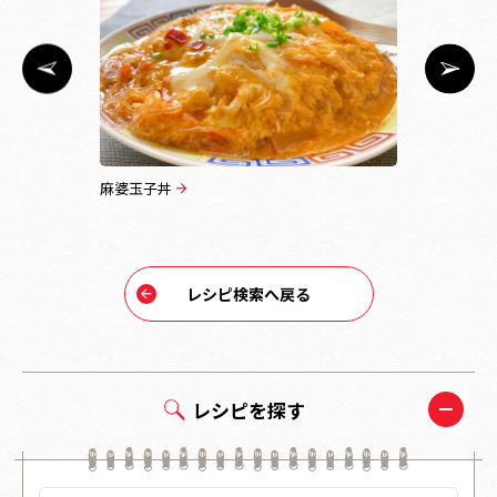
担々麻婆春
麻婆玉子丼
1日分の野
レシピ検索へ戻る
レシピを探す