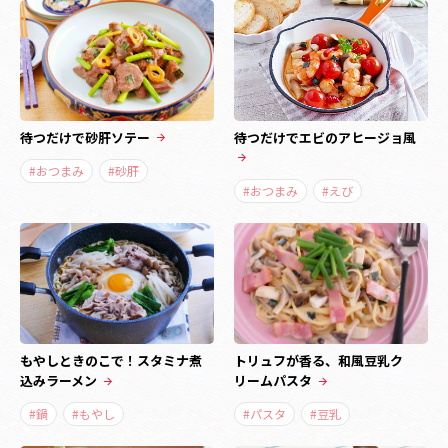
待つだけで砂肝ソテー
待つだけでエビのアヒージョ風
#おつまみ
#砂肝
#おつまみ
#えび
もやしときのこで！スタミナ煮
トリュフが香る、和風豆乳ク
込みラーメン
リームパスタ
#鍋
#もやし
#パスタ
#豆乳