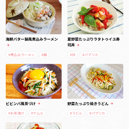
海鮮バター鍋風煮込みラーメン
夏野菜たっぷりラタトゥイユ寿
司丼
#煮込みラーメン
#鍋
#丼
#パプリカ
ビビンバ風茶づけ
野菜たっぷり焼きうどん
#お茶漬け
#ナムル
#うどん
#パプリカ