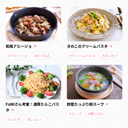
和風アヒージョ
きのこのクリームパスタ
#アヒージョ
#おつまみ
#クリームパスタ
#まいたけ
FuMiさん考案！濃厚たらこパス
野菜たっぷり鶏スープ
タ
#スープ
#朝ごはん
#パスタ
#にんにく