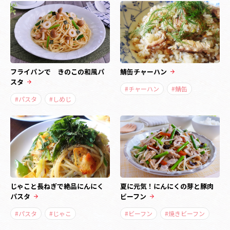
フライパンで きのこの和風パ
鯖缶チャーハン
スタ
#チャーハン
#鯖缶
#パスタ
#しめじ
じゃこと長ねぎで絶品にんにく
夏に元気！にんにくの芽と豚肉
パスタ
ビーフン
#パスタ
#じゃこ
#ビーフン
#焼きビーフン