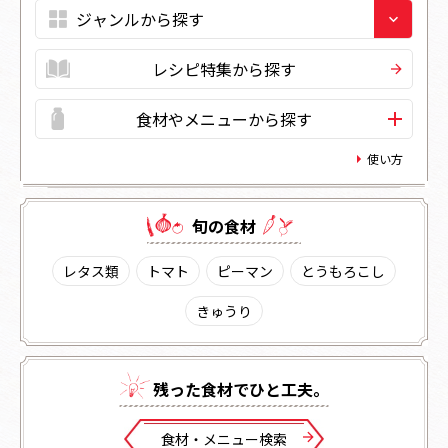
レシピ特集から探す
食材やメニューから探す
使い方
旬の⾷材
レタス類
トマト
ピーマン
とうもろこし
きゅうり
残った⾷材でひと⼯夫。
⾷材・メニュー検索