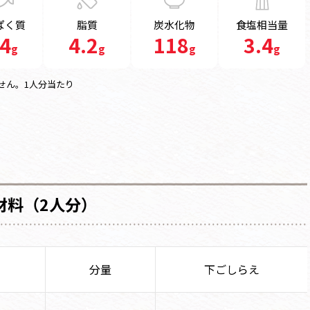
ぱく質
脂質
炭水化物
食塩相当量
.4
4.2
118
3.4
g
g
g
g
せん。1人分当たり
材料（2人分）
分量
下ごしらえ