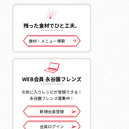
残った⾷材でひと⼯夫。
⾷材・メニュー検索
WEB会員 永谷園フレンズ
お気に入りレシピが登録できる！
永谷園フレンズ募集中！
新規会員登録
会員ログイン