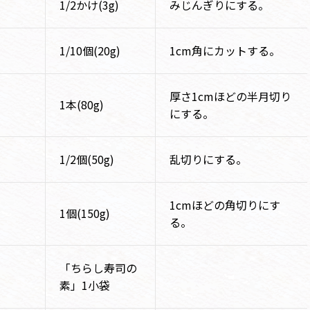
1/2かけ(3g)
みじんぎりにする。
1/10個(20g)
1cm角にカットする。
厚さ1cmほどの半月切り
1本(80g)
にする。
1/2個(50g)
乱切りにする。
1cmほどの角切りにす
1個(150g)
る。
「ちらし寿司の
素」1小袋