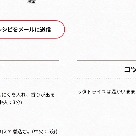
適量
レシピをメールに送信
コ
ラタトゥイユは温かいまま
んにくを入れ、香りが出る
火：3分)
加えて煮込む。(中火：5分)