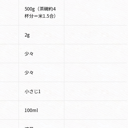
500g（茶碗約4
杯分＝米1.5合）
2g
少々
少々
小さじ1
100ml