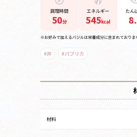
調理時間
エネルギー
たん
50
545
8
分
kcal
※お好みで加えるバジルは栄養成分に含まれておりま
#丼
#パプリカ
材料