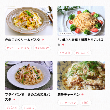
きのこのクリームパスタ
FuMiさん考案！濃厚たらこパス
タ
#クリームパスタ
#まいたけ
#パスタ
#にんにく
フライパンで きのこの和風パ
鯖缶チャーハン
スタ
#チャーハン
#鯖缶
#パスタ
#しめじ