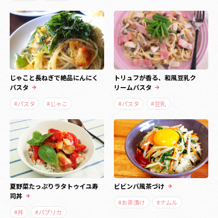
じゃこと長ねぎで絶品にんにく
トリュフが香る、和風豆乳ク
パスタ
リームパスタ
#パスタ
#じゃこ
#パスタ
#豆乳
夏野菜たっぷりラタトゥイユ寿
ビビンバ風茶づけ
司丼
#お茶漬け
#ナムル
#丼
#パプリカ