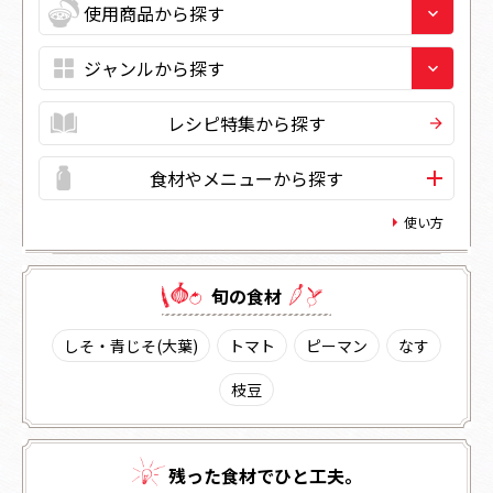
レシピ特集から探す
食材やメニューから探す
使い方
旬の⾷材
しそ・青じそ(大葉)
トマト
ピーマン
なす
枝豆
残った⾷材でひと⼯夫。