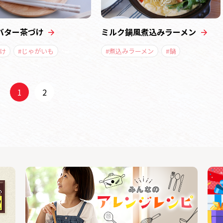
バター茶づけ
ミルク鍋風煮込みラーメン
け
#じゃがいも
#煮込みラーメン
#鍋
1
2