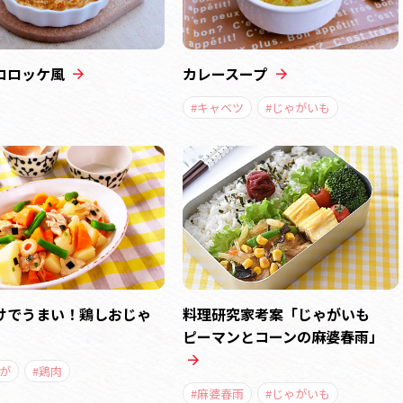
コロッケ風
カレースープ
#キャベツ
#じゃがいも
けでうまい！鶏しおじゃ
料理研究家考案「じゃがいも
ピーマンとコーンの麻婆春雨」
が
#鶏肉
#麻婆春雨
#じゃがいも