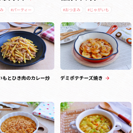
み
#パーティー
#おつまみ
#じゃがいも
いもとひき肉のカレー炒
デミポテチーズ焼き