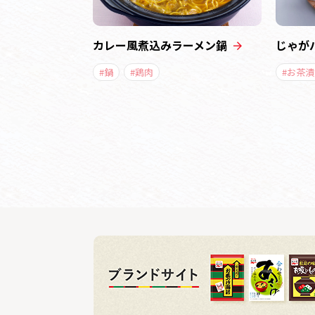
カレー風煮込みラーメン鍋
じゃが
#鍋
#鶏肉
#お茶漬