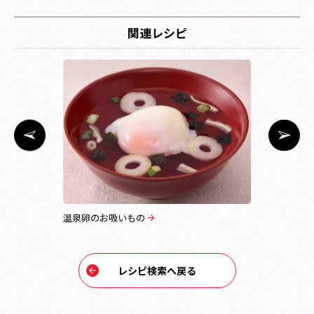
関連レシピ
温泉卵のお吸いもの
はまぐりの
レシピ検索へ戻る