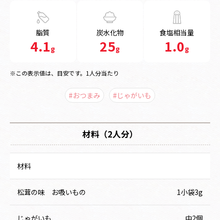
脂質
炭水化物
食塩相当量
4.1
25
1.0
g
g
g
※この表示値は、目安です。1人分当たり
#おつまみ
#じゃがいも
材料（2人分）
材料
松茸の味 お吸いもの
1小袋3g
じゃがいも
中2個