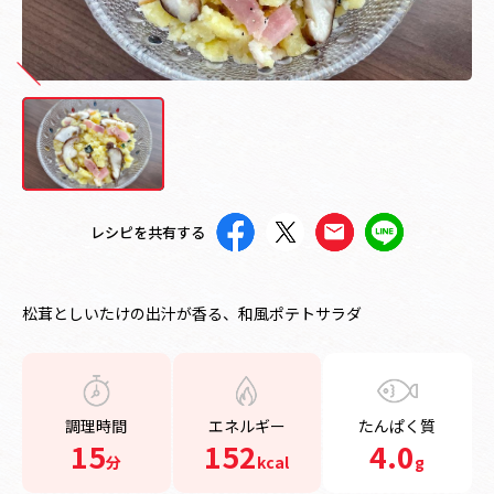
レシピを共有する
松茸としいたけの出汁が香る、和風ポテトサラダ
調理時間
エネルギー
たんぱく質
15
152
4.0
分
kcal
g