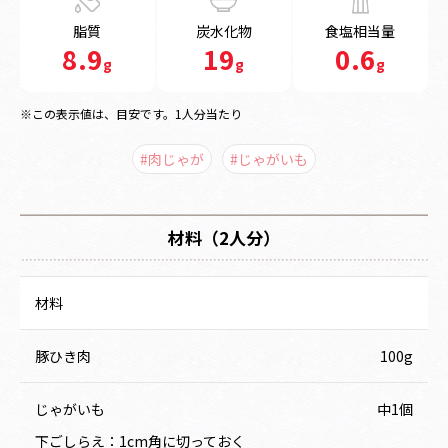
脂質
炭水化物
食塩相当量
8.9
19
0.6
g
g
g
※この表示値は、目安です。1人分当たり
#肉じゃが
#じゃがいも
材料（2人分）
材料
豚ひき肉
100g
じゃがいも
中1個
下ごしらえ：1cm角に切っておく