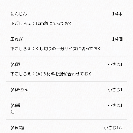
にんじん
1/4本
下ごしらえ：1cm角に切っておく
玉ねぎ
1/4個
下ごしらえ：くし切りの半分サイズに切っておく
(A)酒
小さじ1
下ごしらえ：(Ａ)の材料を混ぜ合わせておく
(A)みりん
小さじ1
(A)醤
小さじ1
油
(A)砂糖
小さじ1/2