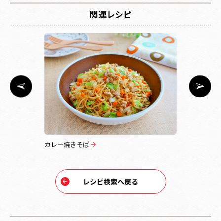
関連レシピ
カレー焼きそば
お鍋1つで
レシピ検索へ戻る