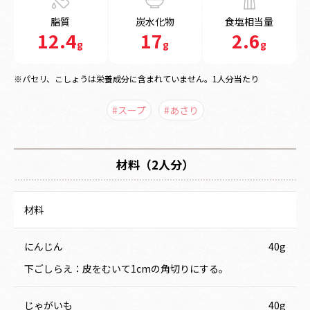
脂質
炭水化物
食塩相当量
12.4
17
2.6
g
g
g
※パセリ、こしょうは栄養成分に含まれていません。1人分当たり
#スープ
#あさり
材料（2人分）
材料
にんじん
40g
下ごしらえ：皮をむいて1cmの角切りにする。
じゃがいも
40g