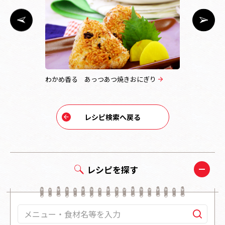
仕立て
わかめ香る あっつあつ焼きおにぎり
ぽっかぽか
レシピ検索へ戻る
レシピを探す