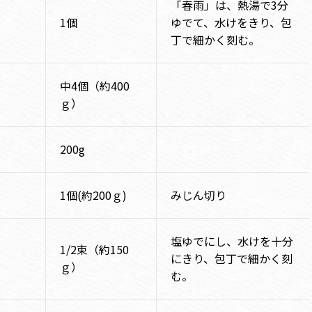
「春雨」は、熱湯で3分
1個
ゆでて、水けをきり、包
丁で細かく刻む。
中4個（約400
ｇ）
200g
1個(約200ｇ)
みじん切り
塩ゆでにし、水けを十分
1/2束（約150
にきり、包丁で細かく刻
ｇ）
む。