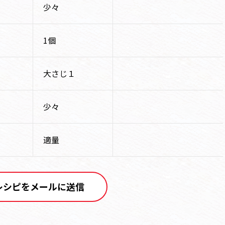
少々
1個
大さじ１
少々
適量
レシピをメールに送信