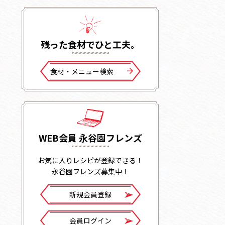
残った⾷材でひと⼯夫。
⾷材・メニュー検索
WEB会員 永谷園フレンズ
お気に入りレシピが登録できる！
永谷園フレンズ募集中！
新規会員登録
会員ログイン