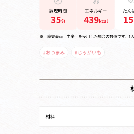
調理時間
エネルギー
たん
35
439
15
分
kcal
※「麻婆春雨 中辛」を使用した場合の数値です。1
#おつまみ
#じゃがいも
材料