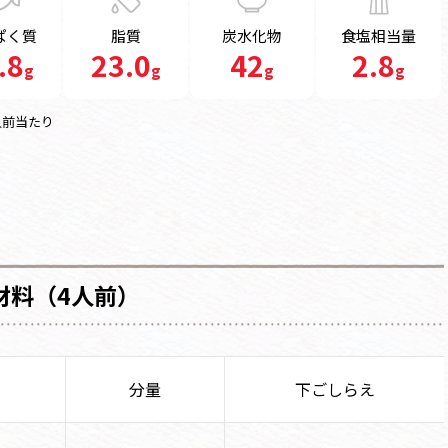
ぱく質
脂質
炭水化物
食塩相当量
.8
23.0
42
2.8
g
g
g
g
人前当たり
材料（4人前）
分量
下ごしらえ