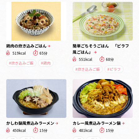
鶏肉の炊き込みごはん
簡単ごちそうごはん 「ピラフ
風ごはん」
519kcal
65分
551kcal
68分
#炊き込みご飯
#鶏肉
#炊き込みご飯
#ピラフ
かしわ鍋風煮込みラーメン
カレー風煮込みラーメン鍋
450kcal
15分
481kcal
15分