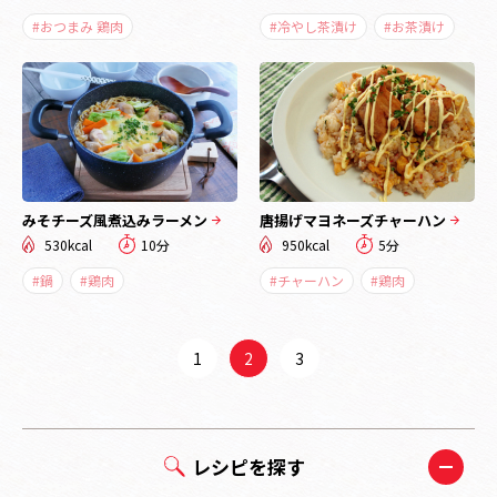
#おつまみ 鶏肉
#冷やし茶漬け
#お茶漬け
みそチーズ風煮込みラーメン
唐揚げマヨネーズチャーハン
530kcal
10分
950kcal
5分
#鍋
#鶏肉
#チャーハン
#鶏肉
1
2
3
レシピを探す