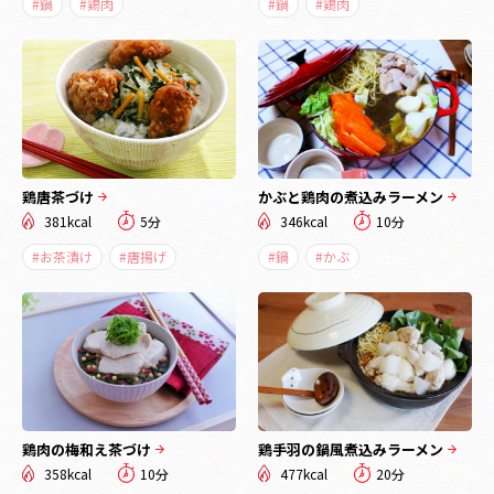
#鍋
#鶏肉
#鍋
#鶏肉
鶏唐茶づけ
かぶと鶏肉の煮込みラーメン
381kcal
5分
346kcal
10分
#お茶漬け
#唐揚げ
#鍋
#かぶ
鶏肉の梅和え茶づけ
鶏手羽の鍋風煮込みラーメン
358kcal
10分
477kcal
20分