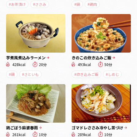
#お茶漬け
#ささみ
#鍋
#鶏肉
芋煮風煮込みラーメン
きのこの炊き込みご飯
428kcal
20分
493kcal
50分
#鍋
#さといも
#炊き込みご飯
#しめじ
鶏ごぼう麻婆春雨
ゴマドレささみ冷やし茶づけ
261kcal
10分
289kcal
10分