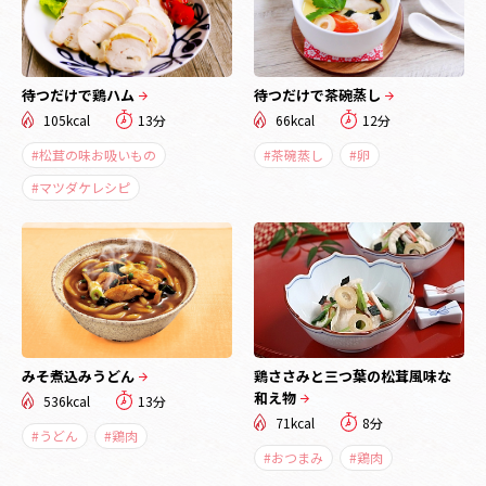
待つだけで鶏ハム
待つだけで茶碗蒸し
105kcal
13分
66kcal
12分
#松茸の味お吸いもの
#茶碗蒸し
#卵
#マツダケレシピ
みそ煮込みうどん
鶏ささみと三つ葉の松茸風味な
和え物
536kcal
13分
71kcal
8分
#うどん
#鶏肉
#おつまみ
#鶏肉