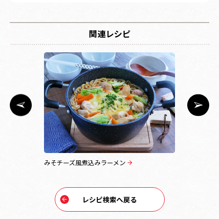
関連レシピ
みそチーズ風煮込みラーメン
北海道コー
レシピ検索へ戻る