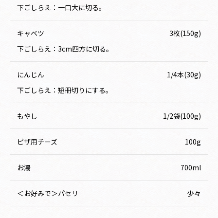
下ごしらえ：一口大に切る。
キャベツ
3枚(150g)
下ごしらえ：3cm四方に切る。
にんじん
1/4本(30g)
下ごしらえ：短冊切りにする。
もやし
1/2袋(100g)
ピザ用チーズ
100g
お湯
700ml
＜お好みで＞パセリ
少々