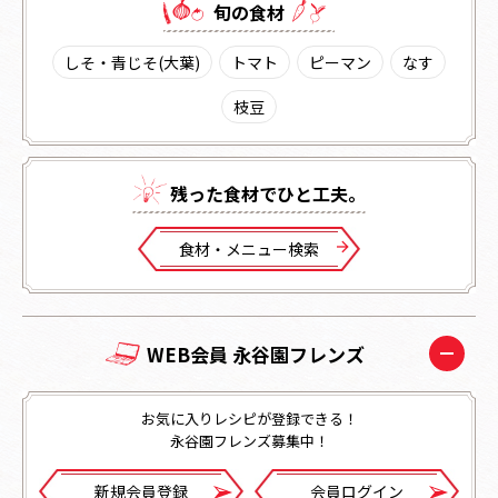
旬の⾷材
しそ・青じそ(大葉)
トマト
ピーマン
なす
枝豆
残った⾷材でひと⼯夫。
⾷材・メニュー検索
WEB会員 永谷園フレンズ
お気に入りレシピが登録できる！
永谷園フレンズ募集中！
新規会員登録
会員ログイン