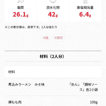
脂質
炭水化物
食塩相当量
26.1
42
6.4
g
g
g
※この表示値は、目安です。1人分当たり
#鍋
#鶏肉
材料（2人分）
材料
煮込みラーメン みそ味
「めん」「調味ソー
ス」各1小袋
鶏もも肉
100g