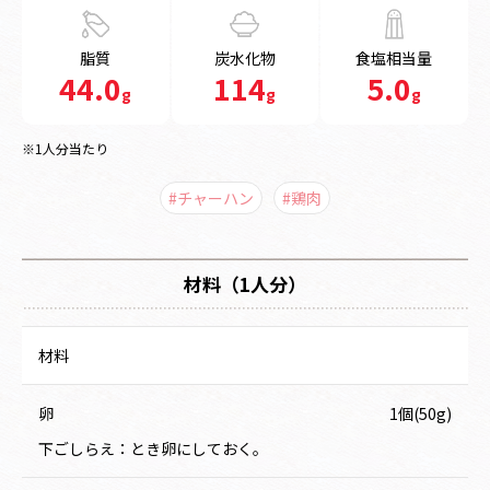
脂質
炭水化物
食塩相当量
44.0
114
5.0
g
g
g
※1人分当たり
#チャーハン
#鶏肉
材料（1人分）
材料
卵
1個(50g)
下ごしらえ：とき卵にしておく。