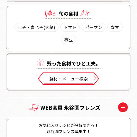
旬の⾷材
しそ・青じそ(大葉)
トマト
ピーマン
なす
枝豆
残った⾷材でひと⼯夫。
⾷材・メニュー検索
WEB会員 永谷園フレンズ
お気に入りレシピが登録できる！
永谷園フレンズ募集中！