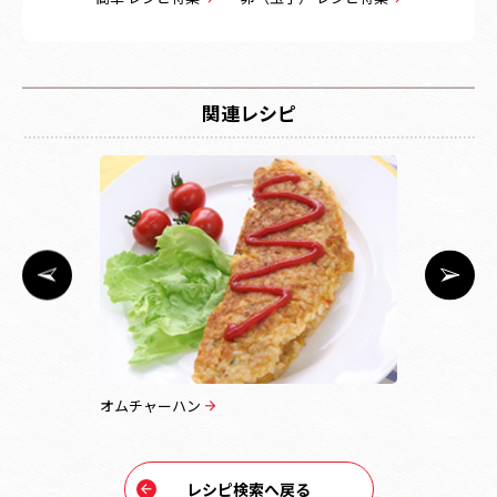
関連レシピ
オムチャーハン
韓国風チャ
レシピ検索へ戻る