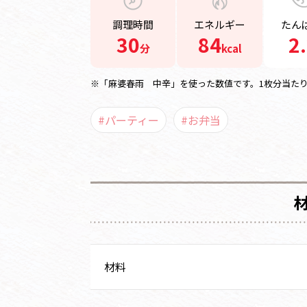
調理時間
エネルギー
たん
30
84
2
分
kcal
※「麻婆春雨 中辛」を使った数値です。1枚分当た
#パーティー
#お弁当
材料