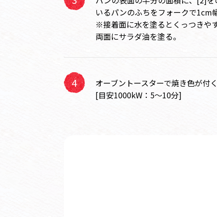
パンの表面の半分の面積に、[2]
いるパンのふちをフォークで1cm
※接着面に水を塗るとくっつきや
両面にサラダ油を塗る。
オーブントースターで焼き色が付
[目安1000kW：5～10分]