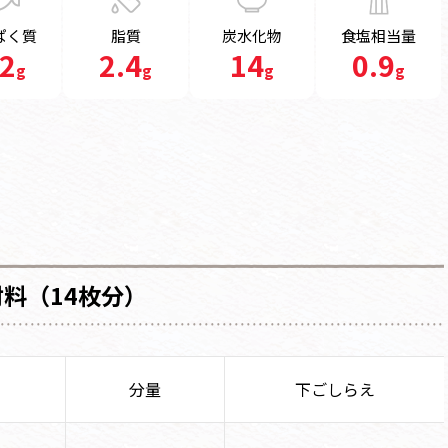
ぱく質
脂質
炭水化物
食塩相当量
.2
2.4
14
0.9
g
g
g
g
り
材料（14枚分）
分量
下ごしらえ