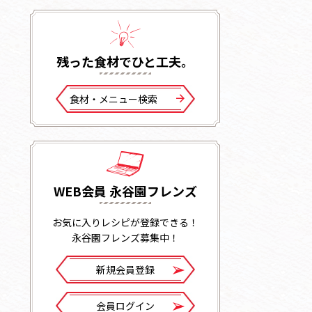
残った⾷材でひと⼯夫。
⾷材・メニュー検索
WEB会員 永谷園フレンズ
お気に入りレシピが登録できる！
永谷園フレンズ募集中！
新規会員登録
会員ログイン