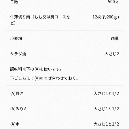
ご飯
500ｇ
牛薄切り肉（もも又は肩ロースな
12枚(約200ｇ)
ど）
小麦粉
適量
サラダ油
大さじ2
調味料※下の(A)を使います。
下ごしらえ：(A)をまぜ合わせておく。
(A)醤油
大さじ1と1/ 2
(A)みりん
大さじ1と1/ 2
(A)水
大さじ1と1/ 2