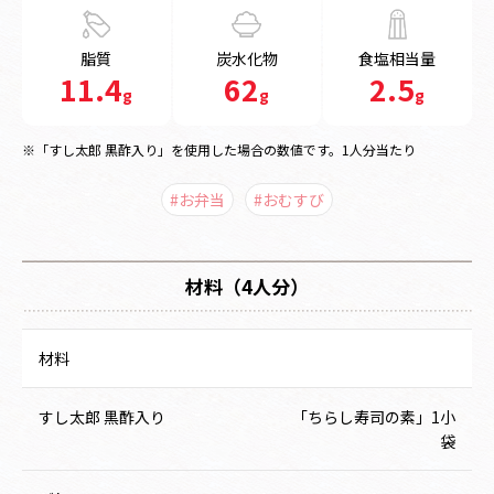
脂質
炭水化物
食塩相当量
11.4
62
2.5
g
g
g
※「すし太郎 黒酢入り」を使用した場合の数値です。1人分当たり
#お弁当
#おむすび
材料（4人分）
材料
すし太郎 黒酢入り
「ちらし寿司の素」1小
袋