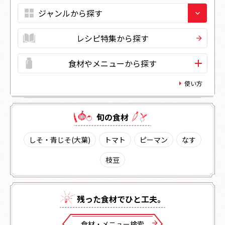
レシピ特集から探す
食材やメニューから探す
使い方
旬の⾷材
しそ・青じそ(大葉)
トマト
ピーマン
なす
枝豆
残った⾷材でひと⼯夫。
⾷材・メニュー検索