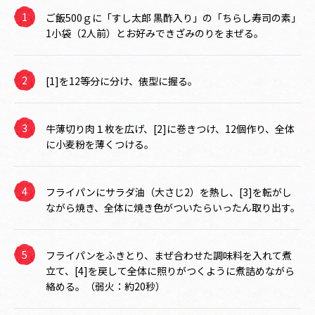
ご飯500ｇに「すし太郎 黒酢入り」の「ちらし寿司の素」
1小袋（2人前）とお好みできざみのりをまぜる。
[1]を12等分に分け、俵型に握る。
牛薄切り肉１枚を広げ、[2]に巻きつけ、12個作り、全体
に小麦粉を薄くつける。
フライパンにサラダ油（大さじ2）を熱し、[3]を転がし
ながら焼き、全体に焼き色がついたらいったん取り出す。
フライパンをふきとり、まぜ合わせた調味料を入れて煮
立て、[4]を戻して全体に照りがつくように煮詰めながら
絡める。（弱火：約20秒）