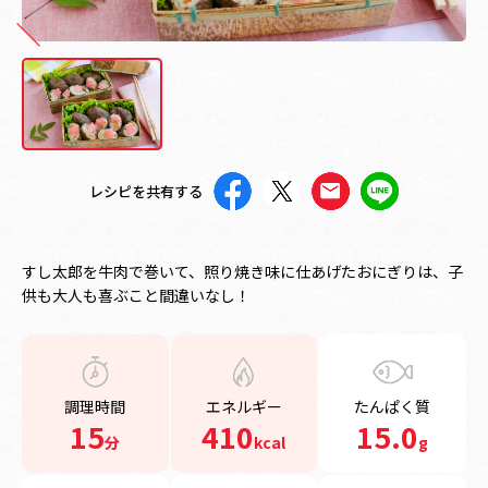
レシピを共有する
すし太郎を牛肉で巻いて、照り焼き味に仕あげたおにぎりは、子
供も大人も喜ぶこと間違いなし！
調理時間
エネルギー
たんぱく質
15
410
15.0
分
kcal
g