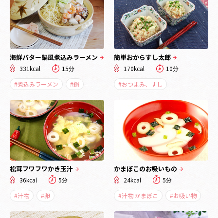
海鮮バター鍋風煮込みラーメン
簡単おからすし太郎
331kcal
15分
170kcal
10分
#煮込みラーメン
#鍋
#おつまみ、すし
松茸フワフワかき玉汁
かまぼこのお吸いもの
36kcal
5分
24kcal
5分
#汁物
#卵
#汁物 かまぼこ
#お吸い物