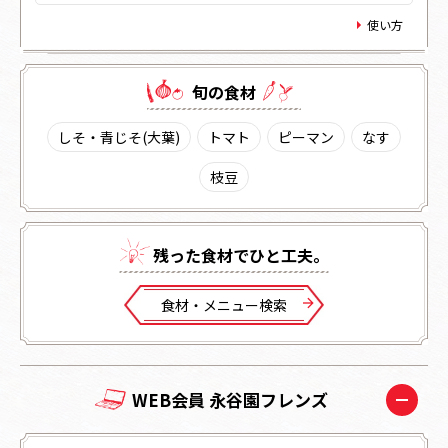
使い方
旬の⾷材
しそ・青じそ(大葉)
トマト
ピーマン
なす
枝豆
残った⾷材でひと⼯夫。
⾷材・メニュー検索
WEB会員 永谷園フレンズ