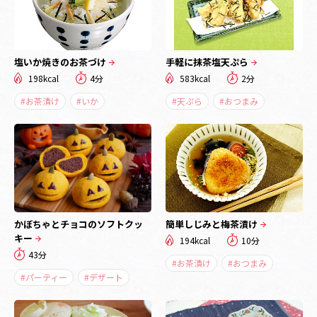
塩いか焼きのお茶づけ
手軽に抹茶塩天ぷら
198kcal
4分
583kcal
2分
#お茶漬け
#いか
#天ぷら
#おつまみ
かぼちゃとチョコのソフトクッ
簡単しじみと梅茶漬け
キー
194kcal
10分
43分
#お茶漬け
#おつまみ
#パーティー
#デザート