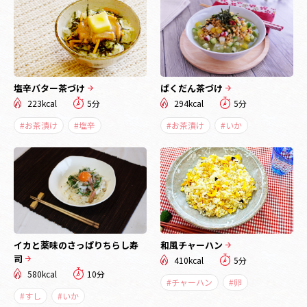
塩辛バター茶づけ
ばくだん茶づけ
223kcal
5分
294kcal
5分
#お茶漬け
#塩辛
#お茶漬け
#いか
イカと薬味のさっぱりちらし寿
和風チャーハン
司
410kcal
5分
580kcal
10分
#チャーハン
#卵
#すし
#いか