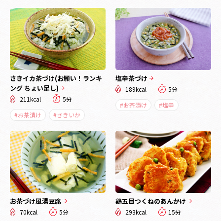
さきイカ茶づけ(お願い！ランキ
塩辛茶づけ
ング ちょい足し)
189kcal
5分
211kcal
5分
#お茶漬け
#塩辛
#お茶漬け
#さきいか
お茶づけ風湯豆腐
鶏五目つくねのあんかけ
70kcal
5分
293kcal
15分