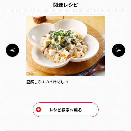
関連レシピ
天の川ちら
豆腐しらすのっけめし
ビーフすし
レシピ検索へ戻る