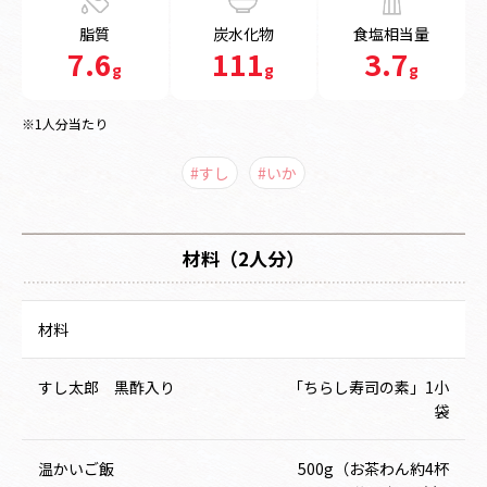
脂質
炭水化物
食塩相当量
7.6
111
3.7
g
g
g
※1人分当たり
#すし
#いか
材料（2人分）
材料
すし太郎 黒酢入り
「ちらし寿司の素」1小
袋
温かいご飯
500g（お茶わん約4杯