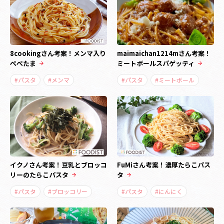
8cookingさん考案！メンマ入り
maimaichan1214mさん考案！
ぺぺたま
ミートボールスパゲッティ
#パスタ
#メンマ
#パスタ
#ミートボール
イクノさん考案！豆乳とブロッコ
FuMiさん考案！濃厚たらこパス
リーのたらこパスタ
タ
#パスタ
#ブロッコリー
#パスタ
#にんにく