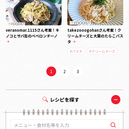
veranomar.1115さん考案！キ
takezooogohanさん考案！ク
ノコとサバ缶のぺペロンチーノ
リームチーズと大葉のたらこパス
タ
#パスタ
#クリームチーズ
1
2
3
レシピを探す