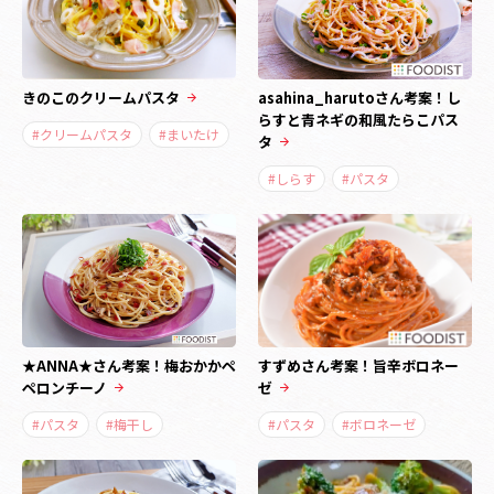
きのこのクリームパスタ
asahina_harutoさん考案！し
らすと青ネギの和風たらこパス
#クリームパスタ
#まいたけ
タ
#しらす
#パスタ
★ANNA★さん考案！梅おかかペ
すずめさん考案！旨辛ボロネー
ペロンチーノ
ゼ
#パスタ
#梅干し
#パスタ
#ボロネーゼ