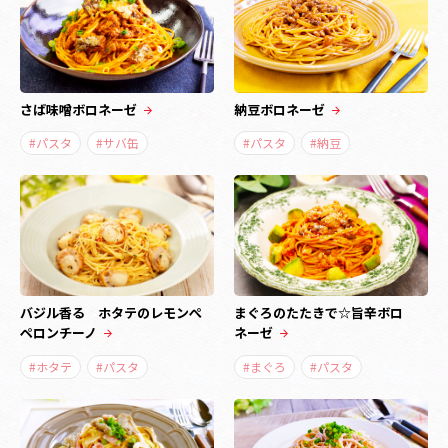
さば味噌ボロネーゼ
納豆ボロネーゼ
#パスタ
#サバ缶
#パスタ
#納豆
バジル香る ホタテのレモンぺ
まぐろのたたきで☆旨辛ボロ
ペロンチーノ
ネーゼ
#ホタテ
#パスタ
#まぐろ
#パスタ