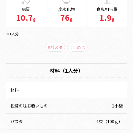
脂質
炭水化物
食塩相当量
10.7
76
1.9
g
g
g
※1人分
#パスタ
#しめじ
材料（1人分）
材料
松茸の味お吸いもの
1小袋
パスタ
1束（100ｇ）