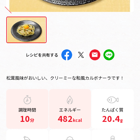
レシピを共有する
松茸風味がおいしい、クリーミーな和風カルボナーラです！
調理時間
エネルギー
たんぱく質
10
482
20.4
分
kcal
g