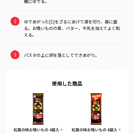
緒にゆでる。
ゆであがった[1]をざるにあけて湯を切り、器に盛
る。お吸いものの素、バター、牛乳を加えてよく和
える。
パスタの上に卵を落としてできあがり。
使用した商品
松茸の味お吸いもの 4袋入
松茸の味お吸いもの 8袋入