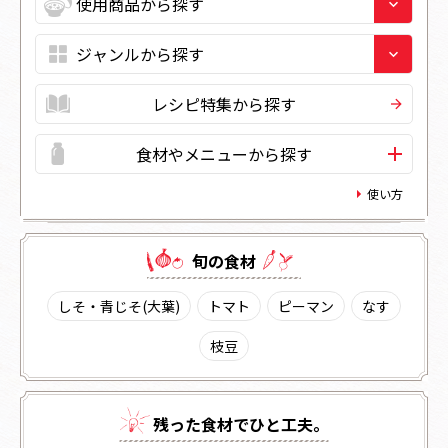
レシピ特集から探す
食材やメニューから探す
使い方
旬の⾷材
しそ・青じそ(大葉)
トマト
ピーマン
なす
枝豆
残った⾷材でひと⼯夫。