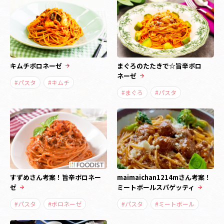
キムチボロネーゼ
まぐろのたたきで☆旨辛ボロ
ネーゼ
#パスタ
#キムチ
#まぐろ
#パスタ
すずめさん考案！旨辛ボロネー
maimaichan1214mさん考案！
ゼ
ミートボールスパゲッティ
#パスタ
#ボロネーゼ
#パスタ
#ミートボール