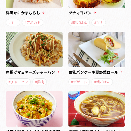
洋風かにかまちらし
ツナマヨパン
#すし
#アボカド
#朝ごはん
#ツナ
唐揚げマヨネーズチャーハン
豆乳パンケーキ夏野菜ロール
#チャーハン
#鶏肉
#デザート
#朝ごはん