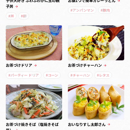
子供大好き ふわふわかに玉の親
お鍋1つで簡単カレーうどん
子丼
#アンパンマン
#豚肉
#丼
#卵
お茶づけドリア
お茶づけチャーハン
#パーティー ドリア
#コーン
#チャーハン
#レタス
お茶づけ焼きそば（塩焼きそば
おいなりすし太郎さん