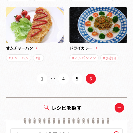
オムチャーハン
ドライカレー
#チャーハン
#卵
#アンパンマン
#ひき肉
1
…
4
5
6
レシピを探す