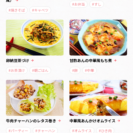
風）
#お弁当
#すし
#焼きそば
#キャベツ
卵納豆茶づけ
甘酢あんの中華風もち煮
#お茶漬け
#朝ごはん
#餅
#中華
牛肉チャーハンのレタス巻き
中華風あんかけオムライス
#パーティー
#チャーハン
#オムライス
#ひき肉