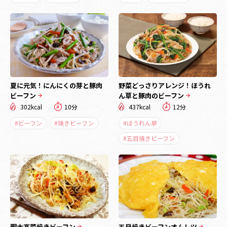
夏に元気！にんにくの芽と豚肉
野菜どっさりアレンジ！ほうれ
ビーフン
ん草と豚肉のビーフン
302kcal
10分
437kcal
12分
#ビーフン
#焼きビーフン
#ほうれん草
#五目焼きビーフン
明太高菜焼きビーフン
五目焼きビーフンオムレツ