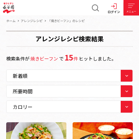
ログイン
メニュー
ホーム
アレンジレシピ
「焼きビーフン」のレシピ
アレンジレシピ検索結果
15
検索条件が
焼きビーフン
で
件
ヒットしました。