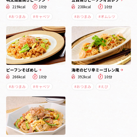
219kcal
10分
238kcal
10分
#おつまみ
#キャベツ
#おつまみ
#オムレツ
ビーフンそばめし
海老のピリ辛ミーゴレン風
266kcal
10分
392kcal
10分
#おつまみ
#キャベツ
#おつまみ
#えび