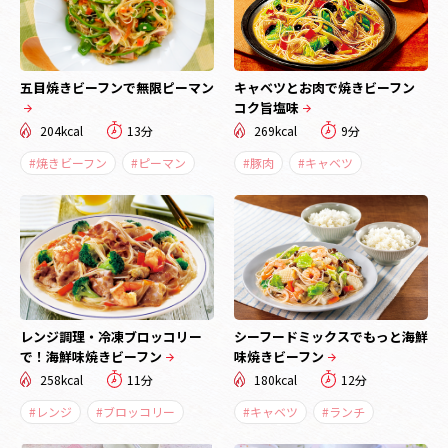
五目焼きビーフンで無限ピーマン
キャベツとお肉で焼きビーフン
コク旨塩味
204kcal
13分
269kcal
9分
#焼きビーフン
#ピーマン
#豚肉
#キャベツ
レンジ調理・冷凍ブロッコリー
シーフードミックスでもっと海鮮
で！海鮮味焼きビーフン
味焼きビーフン
258kcal
11分
180kcal
12分
#レンジ
#ブロッコリー
#キャベツ
#ランチ