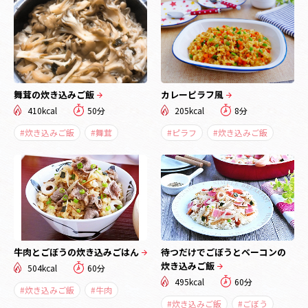
舞茸の炊き込みご飯
カレーピラフ風
410kcal
50分
205kcal
8分
#炊き込みご飯
#舞茸
#ピラフ
#炊き込みご飯
牛肉とごぼうの炊き込みごはん
待つだけでごぼうとベーコンの
炊き込みご飯
504kcal
60分
495kcal
60分
#炊き込みご飯
#牛肉
#炊き込みご飯
#ごぼう