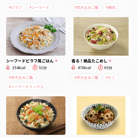
#ピラフ
#シーフード
#炊き込みご飯
#鶏肉
シーフードピラフ風ごはん
香る！絶品たこめし
254kcal
51分
470kcal
65分
#炊き込みご飯
#炊き込みご飯
#たこ
#シーフードミックス