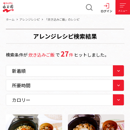
ログイン
メニュー
ホーム
アレンジレシピ
「炊き込みご飯」のレシピ
アレンジレシピ検索結果
27
検索条件が
炊き込みご飯
で
件
ヒットしました。