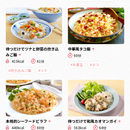
待つだけでツナと野菜の炊き込
中華風タコ飯
みご飯
60分
415kcal
61分
#半夏生
#タコ
#炊き込みご飯
#ツナ
本格的シーフードピラフ
待つだけで和風カオマンガイ
440kcal
60分
563kcal
64分