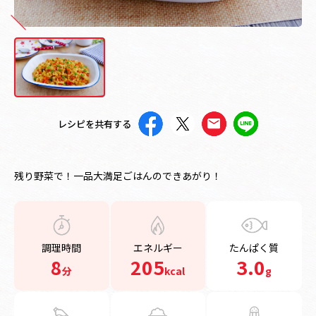
レシピを共有する
残り野菜で！一品大満足ごはんのできあがり！
調理時間
エネルギー
たんぱく質
8
205
3.0
分
kcal
g