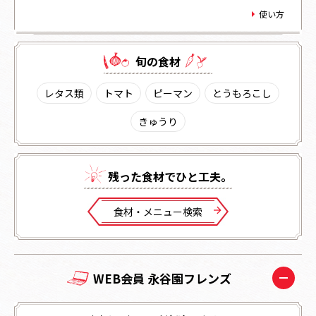
使い方
旬の⾷材
レタス類
トマト
ピーマン
とうもろこし
きゅうり
残った⾷材でひと⼯夫。
⾷材・メニュー検索
WEB会員 永谷園フレンズ