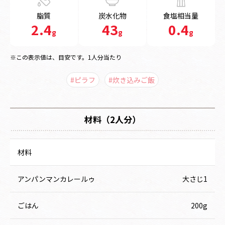
脂質
炭水化物
食塩相当量
2.4
43
0.4
g
g
g
※この表示値は、目安です。1人分当たり
#ピラフ
#炊き込みご飯
材料（2人分）
材料
アンパンマンカレールゥ
大さじ1
ごはん
200g