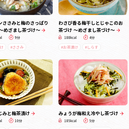
ンささみと梅のさっぱり
わさび香る梅干しとじゃこのお
 ～めざまし茶づけ～
茶づけ ～めざまし茶づけ～
al
9分
188kcal
4分
け
#ささみ
#お茶漬け
#しらす
じみと梅茶漬け
みょうが梅和え冷やし茶づけ
al
10分
185kcal
5分