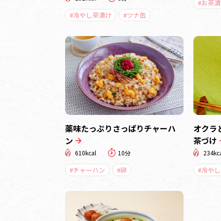
#お茶漬
#冷やし茶漬け
#ツナ缶
薬味たっぷりさっぱりチャーハ
オクラ
ン
茶づけ
610kcal
10分
234kc
#チャーハン
#卵
#冷や