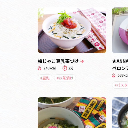
梅じゃこ豆乳茶づけ
★AN
ペロン
246kcal
2分
538kc
#豆乳
#お茶漬け
#パスタ