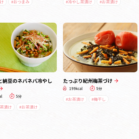
け
#おつまみ
#冷やし茶漬け
#お茶漬け
と納豆のネバネバ冷やし
たっぷり紀州梅茶づけ
199kcal
5分
al
5分
#お茶漬け
#梅干し
し茶漬け
#お茶漬け