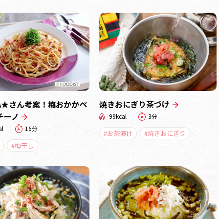
NA★さん考案！梅おかかペ
焼きおにぎり茶づけ
チーノ
99kcal
3分
al
16分
#お茶漬け
#焼きおにぎり
#梅干し