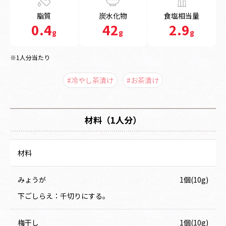
脂質
炭水化物
食塩相当量
0.4
42
2.9
g
g
g
※1人分当たり
#冷やし茶漬け
#お茶漬け
材料（1人分）
材料
みょうが
1個(10g)
下ごしらえ：千切りにする。
梅干し
1個(10g)