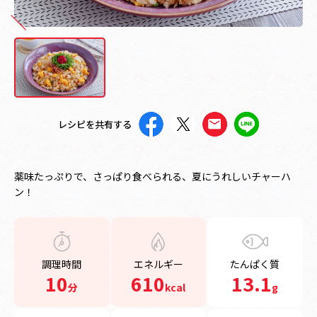
レシピを共有する
薬味たっぷりで、さっぱり食べられる、夏にうれしいチャーハ
ン！
調理時間
エネルギー
たんぱく質
10
610
13.1
分
kcal
g