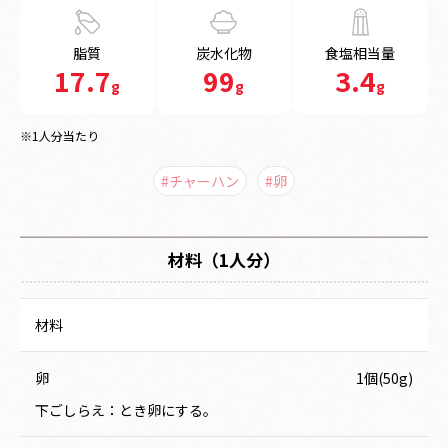
脂質
炭水化物
食塩相当量
17.7
99
3.4
g
g
g
※1人分当たり
#チャーハン
#卵
材料（1人分）
材料
卵
1個(50g)
下ごしらえ：とき卵にする。