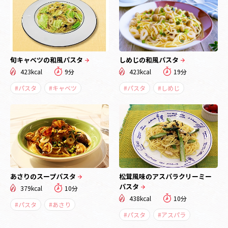
旬キャベツの和風パスタ
しめじの和風パスタ
423kcal
9分
423kcal
19分
#パスタ
#キャベツ
#パスタ
#しめじ
あさりのスープパスタ
松茸風味のアスパラクリーミー
パスタ
379kcal
10分
438kcal
10分
#パスタ
#あさり
#パスタ
#アスパラ