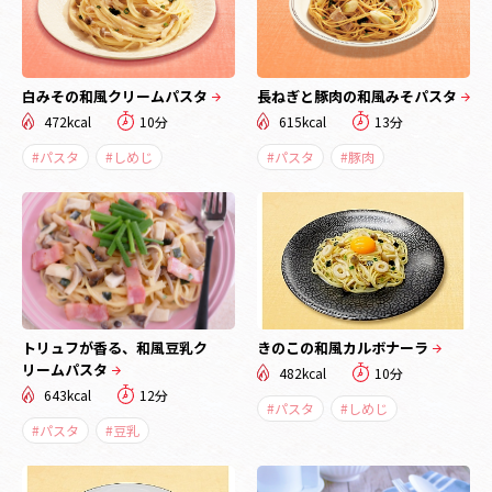
白みその和風クリームパスタ
長ねぎと豚肉の和風みそパスタ
472kcal
10分
615kcal
13分
#パスタ
#しめじ
#パスタ
#豚肉
トリュフが香る、和風豆乳ク
きのこの和風カルボナーラ
リームパスタ
482kcal
10分
643kcal
12分
#パスタ
#しめじ
#パスタ
#豆乳