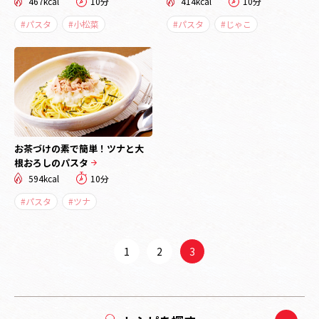
467kcal
10分
414kcal
10分
#パスタ
#小松菜
#パスタ
#じゃこ
お茶づけの素で簡単！ツナと大
根おろしのパスタ
594kcal
10分
#パスタ
#ツナ
1
2
3