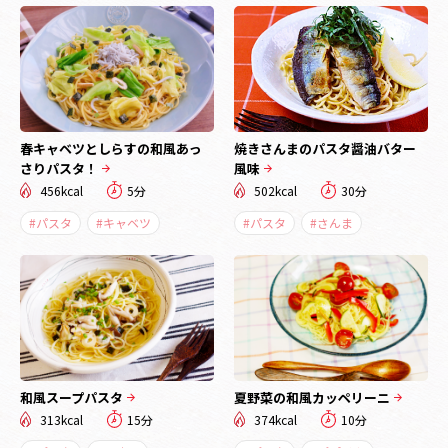
春キャベツとしらすの和風あっ
焼きさんまのパスタ醤油バター
さりパスタ！
風味
456kcal
5分
502kcal
30分
#パスタ
#キャベツ
#パスタ
#さんま
和風スープパスタ
夏野菜の和風カッペリーニ
313kcal
15分
374kcal
10分