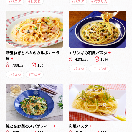
#パスタ
#しめじ
#パスタ
#パプリカ
新玉ねぎとハムのカルボナーラ
エリンギの和風パスタ
風
428kcal
10分
788kcal
15分
#パスタ
#エリンギ
#パスタ
#玉ねぎ
鮭と冬野菜のスパゲティー
和風パスタ