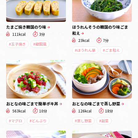
たまご焼き韓国のり味
ほうれんそうの韓国のり味ごま
和え
111kcal
3分
23kcal
7分
#玉子焼き
#韓国風
#ほうれん草
#ごま和え
おとなの味ごまで簡単ポキ丼
おとなの味ごまで蒸し野菜
563kcal
10分
126kcal
18分
#マグロ
#どんぶり
#蒸し野菜
#副菜