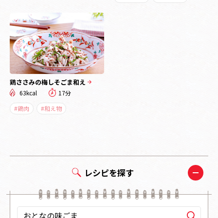
鶏ささみの梅しそごま和え
63kcal
17分
#鶏肉
#和え物
レシピを探す