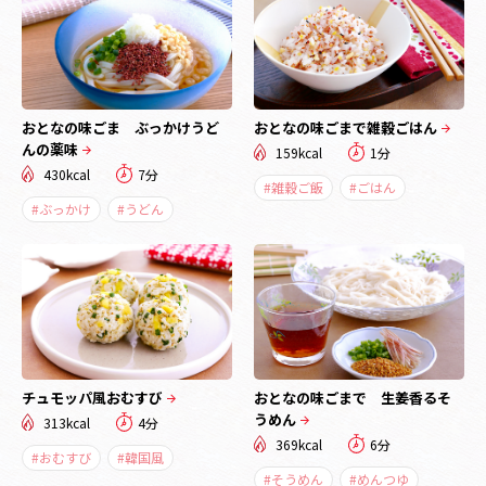
おとなの味ごま ぶっかけうど
おとなの味ごまで雑穀ごはん
んの薬味
159kcal
1分
430kcal
7分
#雑穀ご飯
#ごはん
#ぶっかけ
#うどん
チュモッパ風おむすび
おとなの味ごまで 生姜香るそ
うめん
313kcal
4分
369kcal
6分
#おむすび
#韓国風
#そうめん
#めんつゆ