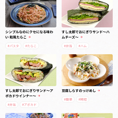
シンプルなのにクセになる味わ
すし太郎でおにぎりサンド～ハ
い 和風たらこ
ムチーズ～
#パスタ
#たらこ
#弁当
#ハム
すし太郎でおにぎりサンド～ア
豆腐しらすのっけめし
ボカドウインナー～
#簡単
#時短
#弁当
#アボカド