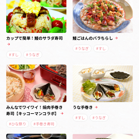
カップで簡単！鰻のサラダ寿司
鰻ごはんのバラちらし
#うなぎ
#すし
#すし
#うなぎ
みんなでワイワイ！焼肉手巻き
うな手巻き
寿司【キッコーマンコラボ】
#すし
#うなぎ
#ひな祭り
#手巻き寿司