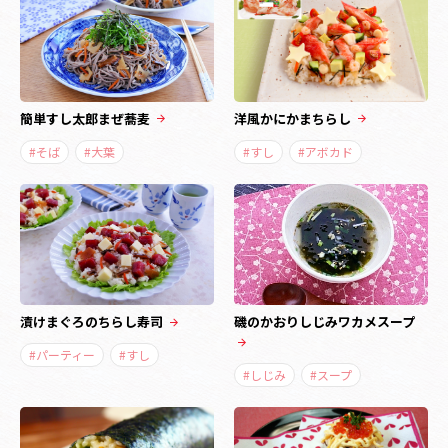
簡単すし太郎まぜ蕎麦
洋風かにかまちらし
#そば
#大葉
#すし
#アボカド
漬けまぐろのちらし寿司
磯のかおりしじみワカメスープ
#パーティー
#すし
#しじみ
#スープ