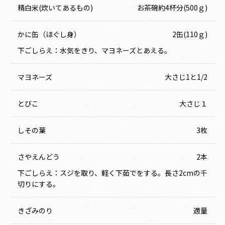
精白米(炊いてあるもの)
お茶碗約4杯分(500ｇ)
かに缶（ほぐし身）
2缶(110ｇ)
下ごしらえ：水気をきり、マヨネーズとあえる。
マヨネーズ
大さじ1と1/2
とびこ
大さじ１
しその葉
3枚
さやえんどう
2本
下ごしらえ：スジを取り、軽く下茹でをする。長さ2cmの千
切りにする。
きざみのり
適量