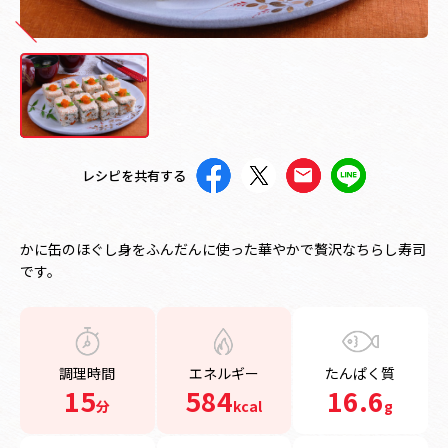
レシピを共有する
かに缶のほぐし身をふんだんに使った華やかで贅沢なちらし寿司
です。
調理時間
エネルギー
たんぱく質
15
584
16.6
分
kcal
g