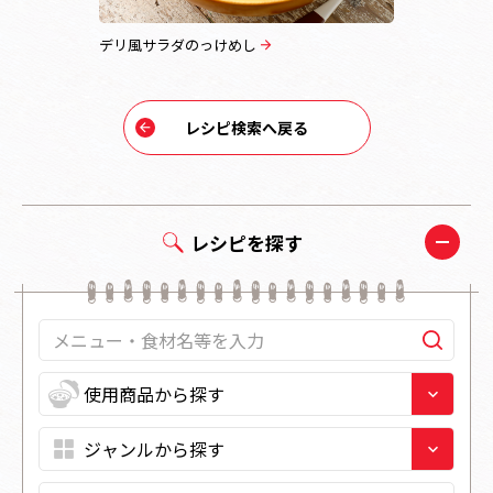
デリ風サラダのっけめし
ひし餅風す
レシピ検索へ戻る
レシピを探す