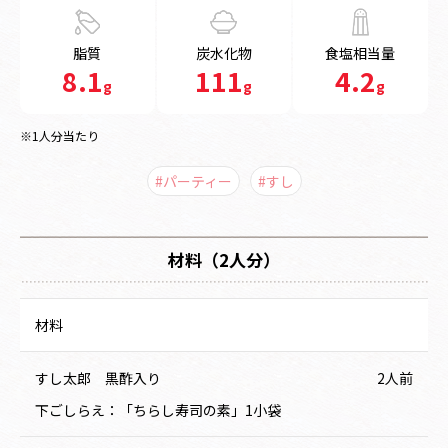
脂質
炭水化物
食塩相当量
8.1
111
4.2
g
g
g
※1人分当たり
#パーティー
#すし
材料（2人分）
材料
すし太郎 黒酢入り
2人前
下ごしらえ：「ちらし寿司の素」1小袋