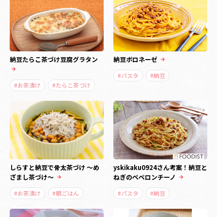
納豆たらこ茶づけ豆腐グラタン
納豆ボロネーゼ
#パスタ
#納豆
#お茶漬け
#たらこ茶づけ
しらすと納豆で骨太茶づけ ～め
yskikaku0924さん考案！納豆と
ざまし茶づけ～
ねぎのぺペロンチーノ
#お茶漬け
#朝ごはん
#パスタ
#納豆