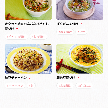
オクラと納豆のネバネバ冷やし
ばくだん茶づけ
茶づけ
#お茶漬け
#いか
#冷やし茶漬け
#お茶漬け
納豆チャーハン
卵納豆茶づけ
#チャーハン
#卵
#お茶漬け
#朝ごはん