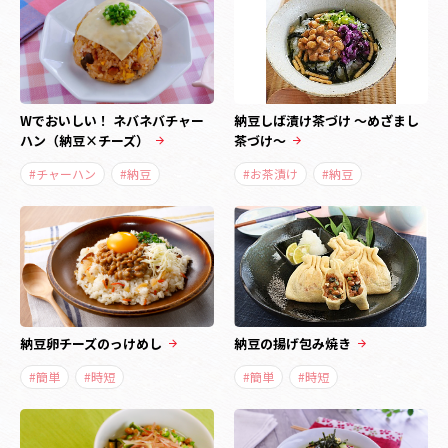
Wでおいしい！ ネバネバチャー
納豆しば漬け茶づけ ～めざまし
ハン（納豆×チーズ）
茶づけ～
#チャーハン
#納豆
#お茶漬け
#納豆
納豆卵チーズのっけめし
納豆の揚げ包み焼き
#簡単
#時短
#簡単
#時短