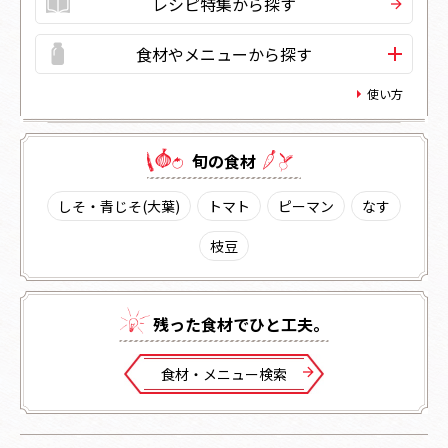
レシピ特集から探す
食材やメニューから探す
使い方
旬の⾷材
しそ・青じそ(大葉)
トマト
ピーマン
なす
枝豆
残った⾷材でひと⼯夫。
⾷材・メニュー検索