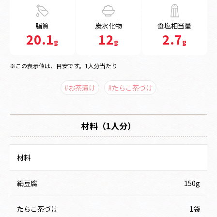
脂質
炭水化物
食塩相当量
20.1
12
2.7
g
g
g
※この表示値は、目安です。1人分当たり
#お茶漬け
#たらこ茶づけ
材料（1人分）
材料
絹豆腐
150g
たらこ茶づけ
1袋