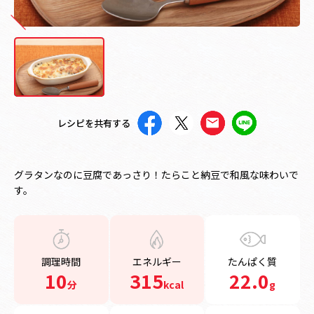
レシピを共有する
グラタンなのに豆腐であっさり！たらこと納豆で和風な味わいで
す。
調理時間
エネルギー
たんぱく質
10
315
22.0
分
kcal
g