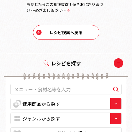
高菜とたらこの相性抜群！焼きおにぎり茶づ
ポテトとブ
け ～めざまし茶づけ～
レシピ検索へ戻る
レシピを探す