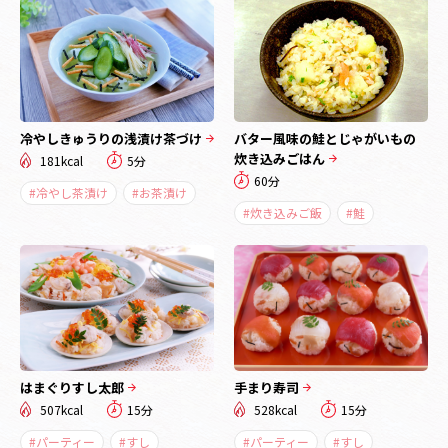
冷やしきゅうりの浅漬け茶づけ
バター風味の鮭とじゃがいもの
炊き込みごはん
181kcal
5分
60分
#冷やし茶漬け
#お茶漬け
#炊き込みご飯
#鮭
はまぐりすし太郎
手まり寿司
507kcal
15分
528kcal
15分
#パーティー
#すし
#パーティー
#すし