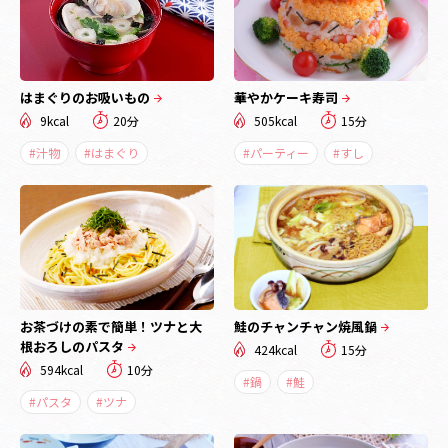
はまぐりのお吸いもの
華やかケーキ寿司
9kcal
20分
505kcal
15分
#汁物
#はまぐり
#パーティー
#すし
お茶づけの素で簡単！ツナと大
鮭のチャンチャン焼風鍋
根おろしのパスタ
424kcal
15分
594kcal
10分
#鍋
#鮭
#パスタ
#ツナ