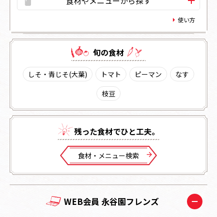
食材やメニューから探す
使い方
旬の⾷材
しそ・青じそ(大葉)
トマト
ピーマン
なす
枝豆
残った⾷材でひと⼯夫。
⾷材・メニュー検索
WEB会員 永谷園フレンズ