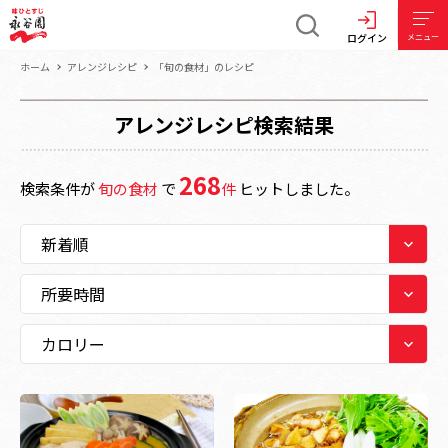
ログイン
メニュー
ホーム
アレンジレシピ
「旬の食材」のレシピ
アレンジレシピ検索結果
268
検索条件が
旬の食材
で
件
ヒットしました。