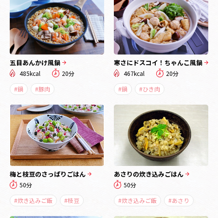
五目あんかけ風鍋
寒さにドスコイ！ちゃんこ風鍋
485kcal
20分
467kcal
20分
#鍋
#豚肉
#鍋
#ひき肉
梅と枝豆のさっぱりごはん
あさりの炊き込みごはん
50分
50分
#炊き込みご飯
#枝豆
#炊き込みご飯
#あさり