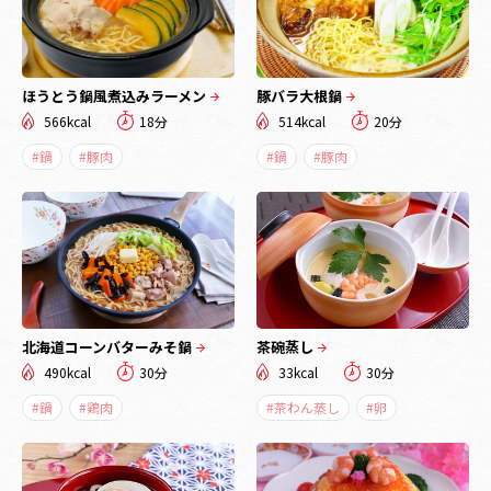
ほうとう鍋風煮込みラーメン
豚バラ大根鍋
566kcal
18分
514kcal
20分
#鍋
#豚肉
#鍋
#豚肉
北海道コーンバターみそ鍋
茶碗蒸し
490kcal
30分
33kcal
30分
#鍋
#鶏肉
#茶わん蒸し
#卵