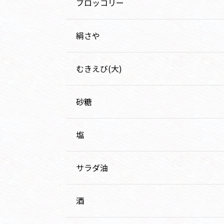
ブロッコリー
絹さや
むきえび(大)
砂糖
塩
サラダ油
酒