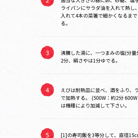
適当な大きさの器に卵、砂糖、塩
ライパンにサラダ油を入れて熱し
入れて4本の菜箸で細かくなるま
る。
沸騰した湯に、一つまみの塩(分量
2分、絹さやは1分ゆでる。
えびは耐熱皿に並べ、酒をふり、
で加熱する。 (500W：約2分 60
は機種により加減して下さい。
[1]の寿司飯を3等分して、直径1