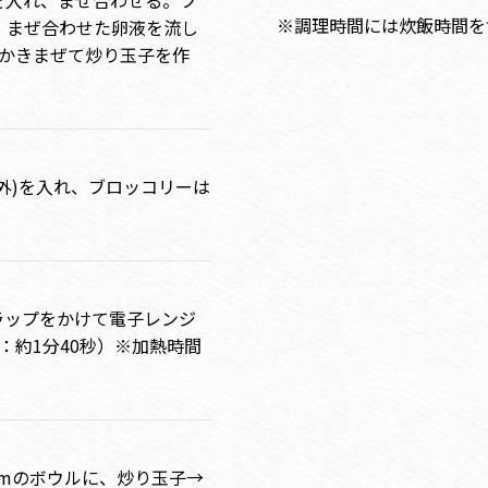
を入れ、まぜ合わせる。フ
※調理時間には炊飯時間を
、まぜ合わせた卵液を流し
でかきまぜて炒り玉子を作
外)を入れ、ブロッコリーは
ラップをかけて電子レンジ
0W：約1分40秒）※加熱時間
5cmのボウルに、炒り玉子→