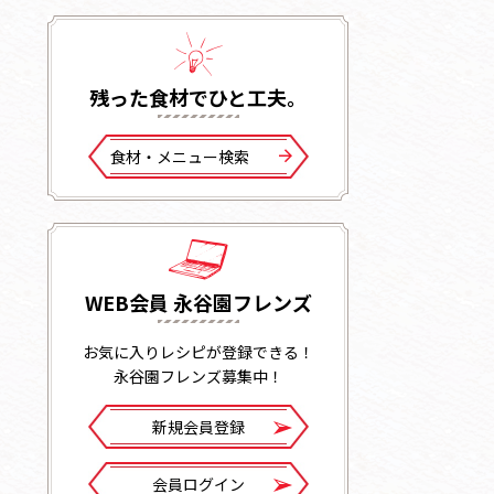
残った⾷材でひと⼯夫。
⾷材・メニュー検索
WEB会員 永谷園フレンズ
お気に入りレシピが登録できる！
永谷園フレンズ募集中！
新規会員登録
会員ログイン