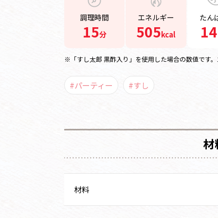
調理時間
エネルギー
たん
15
505
14
分
kcal
※「すし太郎 黒酢入り」を使用した場合の数値です。
#パーティー
#すし
材
材料