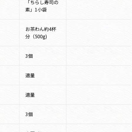
「ちらし寿司の
素」1小袋
お茶わん約4杯
分（500g)
3個
適量
適量
3個