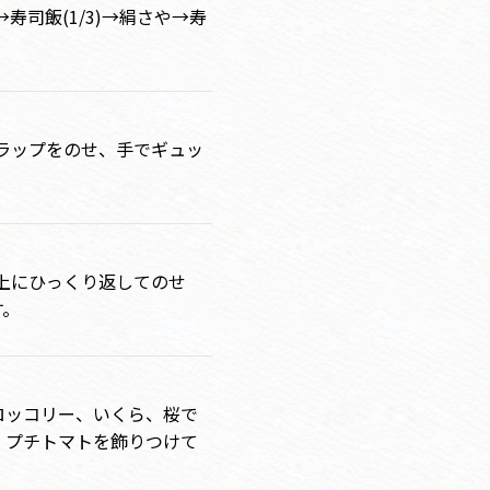
→寿司飯(1/3)→絹さや→寿
にラップをのせ、手でギュッ
の上にひっくり返してのせ
す。
ロッコリー、いくら、桜で
、プチトマトを飾りつけて