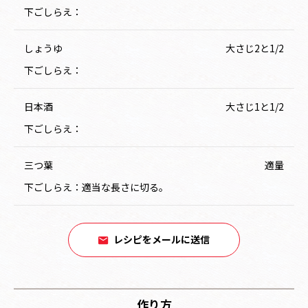
下ごしらえ：
しょうゆ
大さじ2と1/2
下ごしらえ：
日本酒
大さじ1と1/2
下ごしらえ：
三つ葉
適量
下ごしらえ：適当な長さに切る。
レシピをメールに送信
作り方