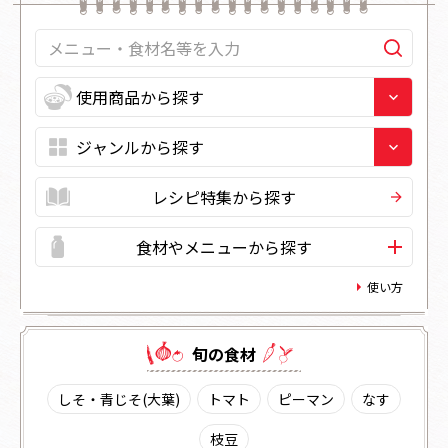
レシピ特集から探す
食材やメニューから探す
使い方
旬の⾷材
しそ・青じそ(大葉)
トマト
ピーマン
なす
枝豆