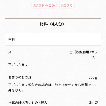
#炊き込みご飯
#あさり
材料（4人分）
材料
米
3合（炊飯器用3カッ
プ）
下ごしらえ：
あさりのむき身
200ｇ
下ごしらえ：殻付きの場合は、砂をはかせてから半茹でして
身をむく。
松茸の味お吸いもの 4袋入
3小袋